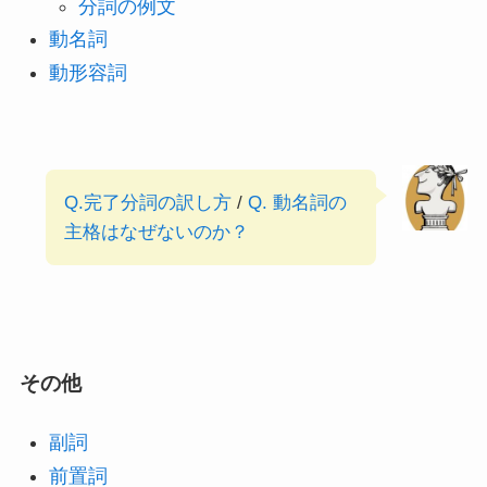
分詞の例文
動名詞
動形容詞
Q.完了分詞の訳し方
/
Q. 動名詞の
主格はなぜないのか？
その他
副詞
前置詞