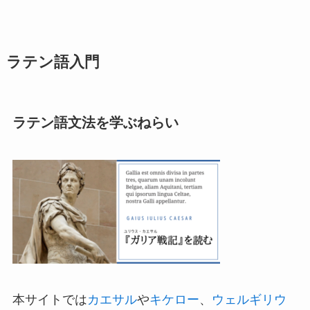
ラテン語入門
ラテン語文法を学ぶねらい
本サイトでは
カエサル
や
キケロー
、
ウェルギリウ