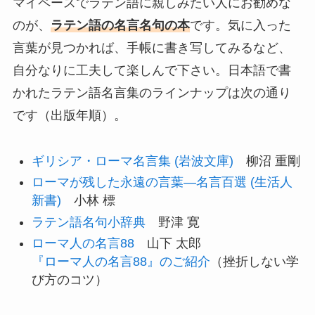
マイペースでラテン語に親しみたい人にお勧めな
のが、
ラテン語の名言名句の本
です。気に入った
言葉が見つかれば、手帳に書き写してみるなど、
自分なりに工夫して楽しんで下さい。日本語で書
かれたラテン語名言集のラインナップは次の通り
です（出版年順）。
ギリシア・ローマ名言集 (岩波文庫)
柳沼 重剛
ローマが残した永遠の言葉―名言百選 (生活人
新書)
小林 標
ラテン語名句小辞典
野津 寛
ローマ人の名言88
山下 太郎
『ローマ人の名言88』のご紹介
（挫折しない学
び方のコツ）