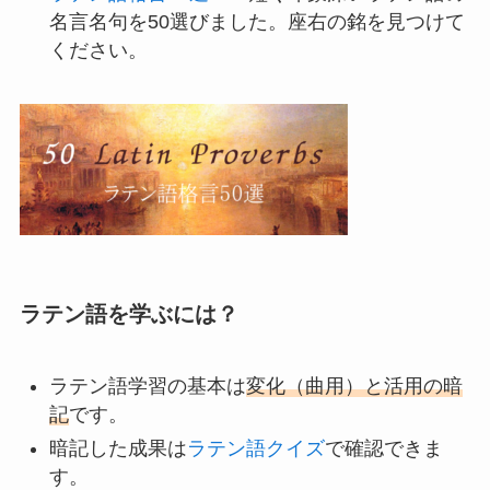
名言名句を50選びました。座右の銘を見つけて
ください。
ラテン語を学ぶには？
ラテン語学習の基本は
変化（曲用）と活用の暗
記
です。
暗記した成果は
ラテン語クイズ
で確認できま
す。