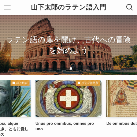
山下太郎のラテン語入門
ラテン語の扉を開け、古代への冒険
ラテン語の扉を開け、古代への冒険
さぁ、ラテン語を始めよう。
を始めよう
を始めよう
訳と解説
ラテン語格言
ia, atque
Unus pro omnibus, omnes pro
De omnibus du
に生き、ともに愛し
uno.
ルス