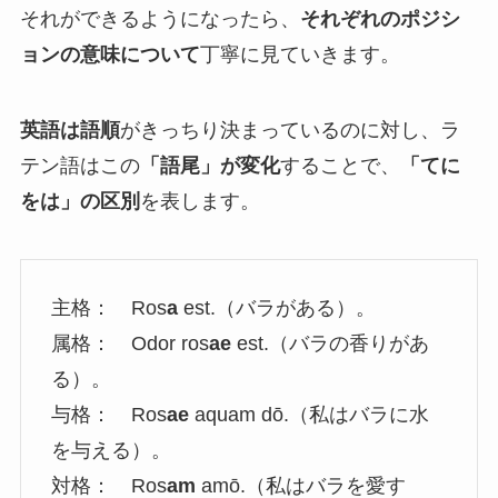
それができるようになったら、
それぞれのポジシ
ョンの意味について
丁寧に見ていきます。
英語は語順
がきっちり決まっているのに対し、ラ
テン語はこの
「語尾」が変化
することで、
「てに
をは」の区別
を表します。
主格： Ros
a
est.（バラがある）。
属格： Odor ros
ae
est.（バラの香りがあ
る）。
与格： Ros
ae
aquam dō.（私はバラに水
を与える）。
対格： Ros
am
amō.（私はバラを愛す