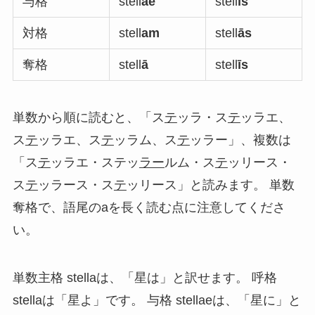
与格
stell
ae
stell
īs
対格
stell
am
stell
ās
奪格
stell
ā
stell
īs
単数から順に読むと、「ス
テ
ッラ・ス
テ
ッラエ、
ス
テ
ッラエ、ス
テ
ッラム、ス
テ
ッラー」、複数は
「ス
テ
ッラエ・ステッ
ラー
ルム・ス
テ
ッリース・
ス
テ
ッラース・ス
テ
ッリース」と読みます。 単数
奪格で、語尾のaを長く読む点に注意してくださ
い。
単数主格 stellaは、「星は」と訳せます。 呼格
stellaは「星よ」です。 与格 stellaeは、「星に」と