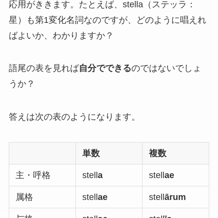
応用がききます。たとえば、stella（ステッラ：
星）も第1変化名詞なのですが、どのように唱えれ
ばよいか、わかりますか？
語尾の表を見れば
自分でできる
のではないでしょ
うか？
答えは次の表のようになります。
単数
複数
主・呼格
stell
a
stell
ae
属格
stell
ae
stell
ārum