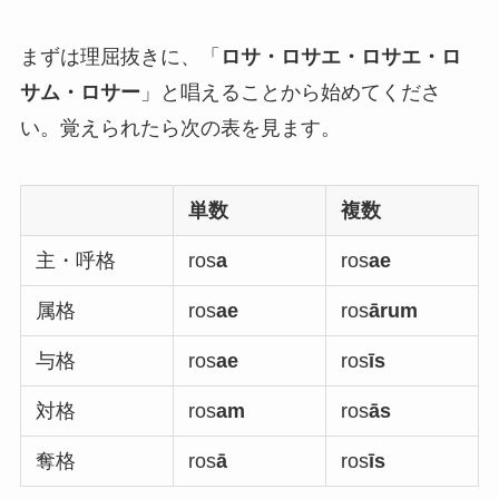
まずは理屈抜きに、「
ロサ・ロサエ・ロサエ・ロ
サム・ロサー
」と唱えることから始めてくださ
い。覚えられたら次の表を見ます。
単数
複数
主・呼格
ros
a
ros
ae
属格
ros
ae
ros
ārum
与格
ros
ae
ros
īs
対格
ros
am
ros
ās
奪格
ros
ā
ros
īs