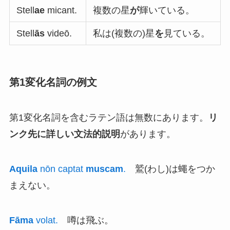
Stell
ae
micant.
複数の星
が
輝いている。
Stell
ās
videō.
私は(複数の)星
を
見ている。
第1変化名詞の例文
第1変化名詞を含むラテン語は無数にあります。
リ
ンク先に詳しい文法的説明
があります。
Aquila
nōn captat
muscam
.
鷲(わし)は蠅をつか
まえない。
Fāma
volat.
噂は飛ぶ。