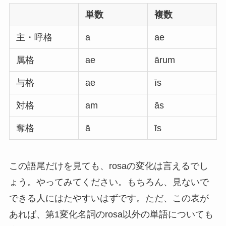
単数
複数
主・呼格
a
ae
属格
ae
ārum
与格
ae
īs
対格
am
ās
奪格
ā
īs
この語尾だけを見ても、rosaの変化は言えるでし
ょう。やってみてください。もちろん、見ないで
できる人にはたやすいはずです。ただ、この表が
あれば、第1変化名詞のrosa以外の単語についても