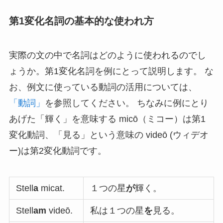
第1変化名詞の基本的な使われ方
実際の文の中で名詞はどのように使われるのでし
ょうか。第1変化名詞を例にとって説明します。 な
お、例文に使っている動詞の活用については、
「動詞」
を参照してください。 ちなみに例にとり
あげた「輝く」を意味する micō（ミコー）は第1
変化動詞、「見る」という意味の videō (ウィデオ
ー)は第2変化動詞です。
Stell
a
micat.
１つの星
が
輝く。
Stell
am
videō.
私は１つの星
を
見る。