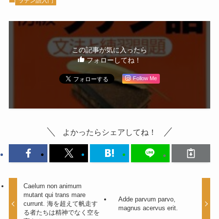
ラテン語入門
この記事が気に入ったら
フォローしてね！
Follow Me
よかったらシェアしてね！
Caelum non animum
mutant qui trans mare
Adde parvum parvo,
currunt. 海を超えて帆走す
magnus acervus erit.
る者たちは精神でなく空を