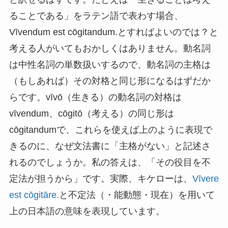
ることである」をラテン語で表わす場合、
Vīvendum est cōgitandum.とすればよいのでは？と
考える人がいてもおかしくはありません。動名詞
は中性名詞の単数扱いするので、動名詞の主格は
（もしあれば）その対格と同じ形になるはずだか
らです。vīvō（生きる）の動名詞の対格は
vīvendum、cōgitō（考える）の同じ形は
cōgitandumで、これらを使えば上のように表現で
きるのに、なぜ文法書に「主格がない」と記述さ
れるのでしょうか。私の答えは、「その役目を不
定法が担うから」です。実際、キケローは、
Vīvere
est cōgitāre.
と不定法（・能動態・現在）を用いて
上の日本語の意味を表現しています。