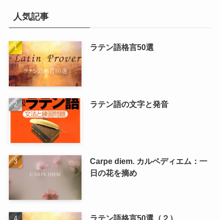
人気記事
ラテン語格言50選
ラテン語の文字と発音
Carpe diem. カルペディエム：一
日の花を摘め
ラテン語格言50選（２）