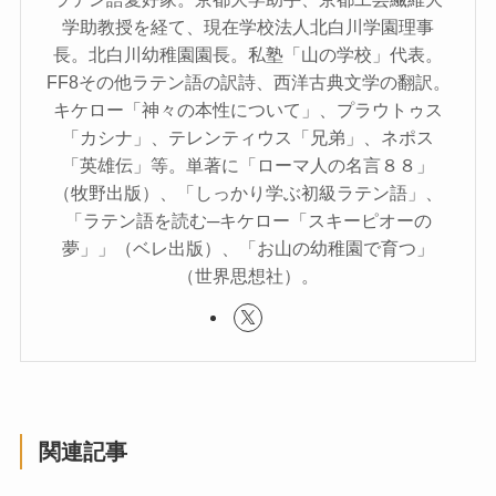
学助教授を経て、現在学校法人北白川学園理事
長。北白川幼稚園園長。私塾「山の学校」代表。
FF8その他ラテン語の訳詩、西洋古典文学の翻訳。
キケロー「神々の本性について」、プラウトゥス
「カシナ」、テレンティウス「兄弟」、ネポス
「英雄伝」等。単著に「ローマ人の名言８８」
（牧野出版）、「しっかり学ぶ初級ラテン語」、
「ラテン語を読む─キケロー「スキーピオーの
夢」」（ベレ出版）、「お山の幼稚園で育つ」
（世界思想社）。
関連記事