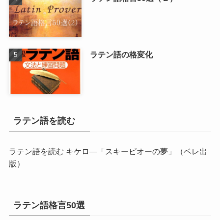
ラテン語の格変化
ラテン語を読む
ラテン語を読む キケロ―「スキーピオーの夢」
（ベレ出
版）
ラテン語格言50選