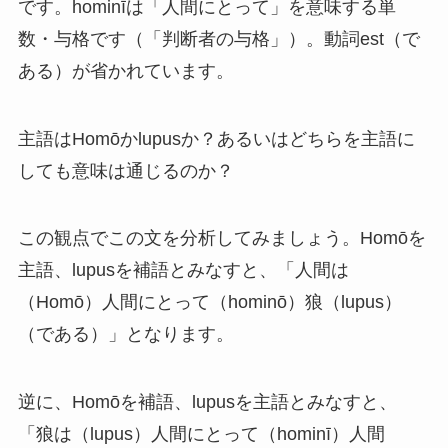
です。hominīは「人間にとって」を意味する単
数・与格です（「判断者の与格」）。動詞est（で
ある）が省かれています。
主語はHomōかlupusか？あるいはどちらを主語に
しても意味は通じるのか？
この観点でこの文を分析してみましょう。Homōを
主語、lupusを補語とみなすと、「人間は
（Homō）人間にとって（hominō）狼（lupus）
（である）」となります。
逆に、Homōを補語、lupusを主語とみなすと、
「狼は（lupus）人間にとって（hominī）人間