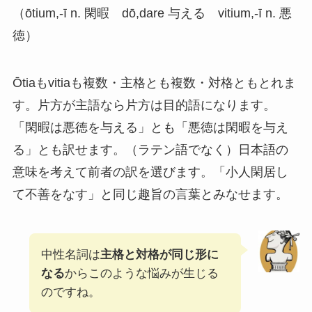
（ōtium,-ī n. 閑暇 dō,dare 与える vitium,-ī n. 悪
徳）
Ōtiaもvitiaも複数・主格とも複数・対格ともとれま
す。片方が主語なら片方は目的語になります。
「閑暇は悪徳を与える」とも「悪徳は閑暇を与え
る」とも訳せます。（ラテン語でなく）日本語の
意味を考えて前者の訳を選びます。「小人閑居し
て不善をなす」と同じ趣旨の言葉とみなせます。
中性名詞は
主格と対格が同じ形に
なる
からこのような悩みが生じる
のですね。