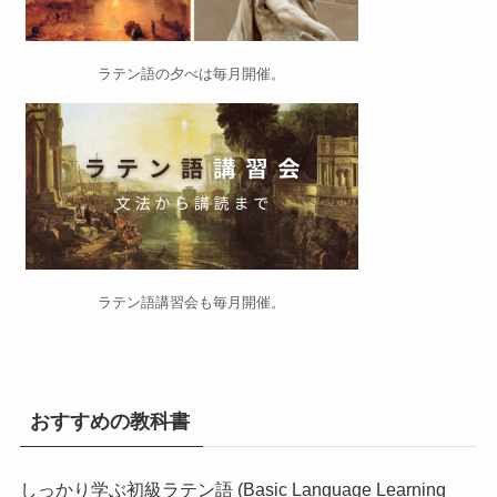
ラテン語の夕べ
は毎月開催。
ラテン語講習会
も毎月開催。
おすすめの教科書
しっかり学ぶ初級ラテン語 (Basic Language Learning