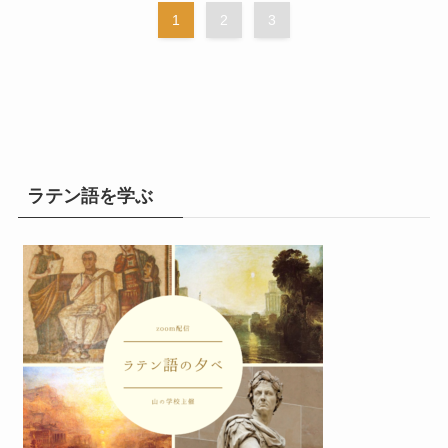
1
2
3
ラテン語を学ぶ