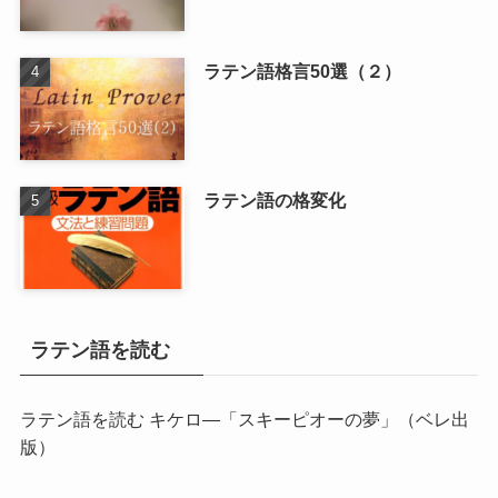
ラテン語格言50選（２）
ラテン語の格変化
ラテン語を読む
ラテン語を読む キケロ―「スキーピオーの夢」
（ベレ出
版）