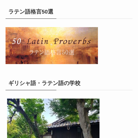
ラテン語格言50選
ギリシャ語・ラテン語の学校