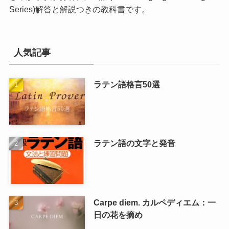
Series)
解答と解説つきの教科書です。
人気記事
ラテン語格言50選
ラテン語の文字と発音
Carpe diem. カルペディエム：一
日の花を摘め