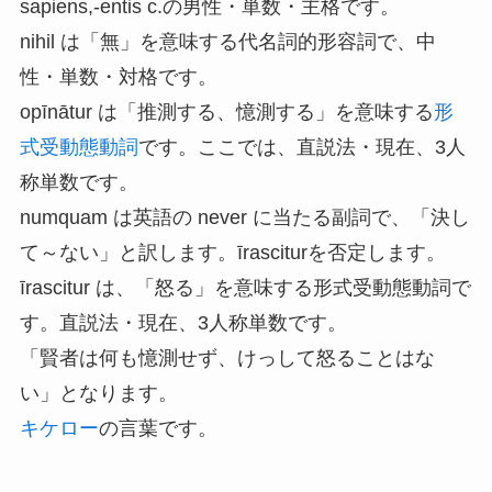
sapiens,-entis c.の男性・単数・主格です。
nihil は「無」を意味する代名詞的形容詞で、中
性・単数・対格です。
opīnātur は「推測する、憶測する」を意味する
形
式受動態動詞
です。ここでは、直説法・現在、3人
称単数です。
numquam は英語の never に当たる副詞で、「決し
て～ない」と訳します。īrasciturを否定します。
īrascitur は、「怒る」を意味する形式受動態動詞で
す。直説法・現在、3人称単数です。
「賢者は何も憶測せず、けっして怒ることはな
い」となります。
キケロー
の言葉です。