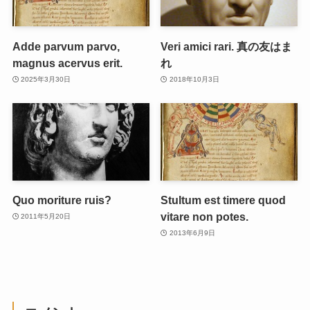
Adde parvum parvo,
Veri amici rari. 真の友はま
magnus acervus erit.
れ
2025年3月30日
2018年10月3日
Quo moriture ruis?
Stultum est timere quod
vitare non potes.
2011年5月20日
2013年6月9日