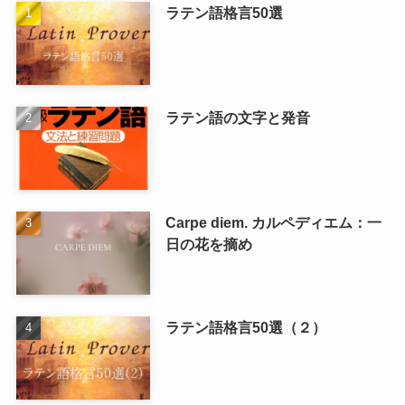
ラテン語格言50選
ラテン語の文字と発音
Carpe diem. カルペディエム：一
日の花を摘め
ラテン語格言50選（２）