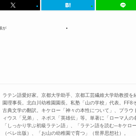
の涙が
ラテン語愛好家。京都大学助手、京都工芸繊維大学助教授を
園理事長。北白川幼稚園園長。私塾「山の学校」代表。FF8
古典文学の翻訳。キケロー「神々の本性について」、プラウ
ィウス「兄弟」、ネポス「英雄伝」等。単著に「ローマ人の
「しっかり学ぶ初級ラテン語」、「ラテン語を読む─キケロ
（ベレ出版）、「お山の幼稚園で育つ」（世界思想社）。