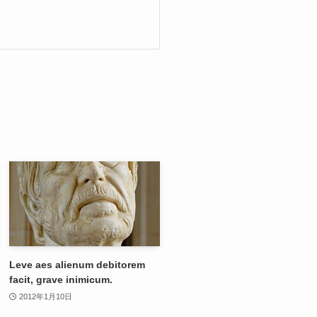
Leve aes alienum debitorem
facit, grave inimicum.
2012年1月10日