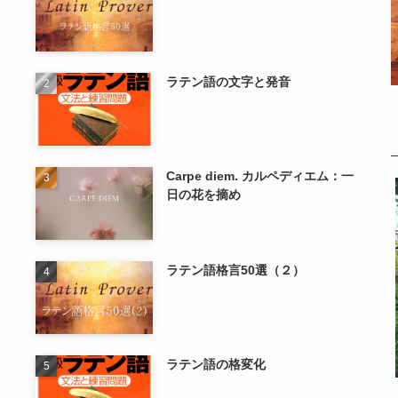
ラテン語の文字と発音
Carpe diem. カルペディエム：一
日の花を摘め
ラテン語格言50選（２）
ラテン語の格変化