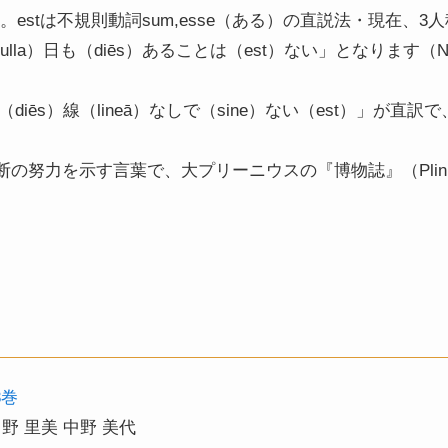
estは不規則動詞sum,esse（ある）の直説法・現在、3人称単
ulla）日も（diēs）あることは（est）ない」となります（
（diēs）線（lineā）なしで（sine）ない（est）」が
。
努力を示す言葉で、大プリーニウスの『博物誌』（Plin.35
3巻
野 里美 中野 美代