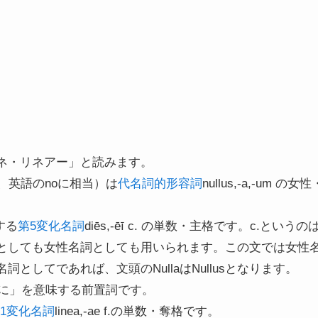
ネ・リネアー」と読みます。
い、英語のnoに相当）は
代名詞的形容詞
nullus,-a,-um 
する
第5変化名詞
diēs,-ēī c. の単数・主格です。c.という
名詞としても女性名詞としても用いられます。この文では女
としてであれば、文頭のNullaはNullusとなります。
なしに」を意味する前置詞です。
1変化名詞
linea,-ae f.の単数・奪格です。