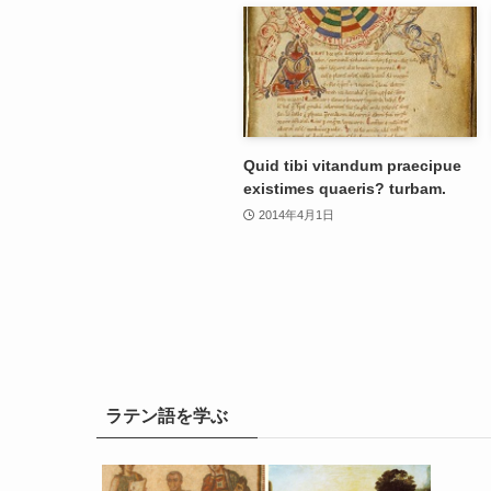
Quid tibi vitandum praecipue
existimes quaeris? turbam.
2014年4月1日
ラテン語を学ぶ