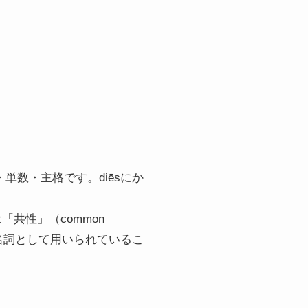
の女性・単数・主格です。diēsにか
のは「共性」（common
性名詞として用いられているこ