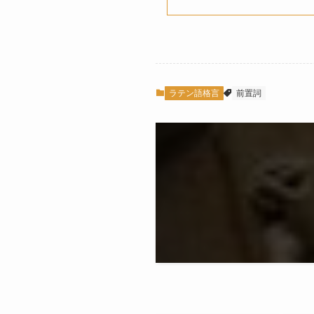
ラテン語格言
前置詞