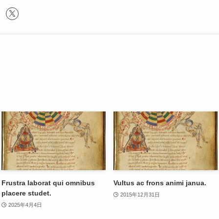
Frustra laborat qui omnibus
Vultus ac frons animi janua.
placere studet.
2015年12月31日
2025年4月4日