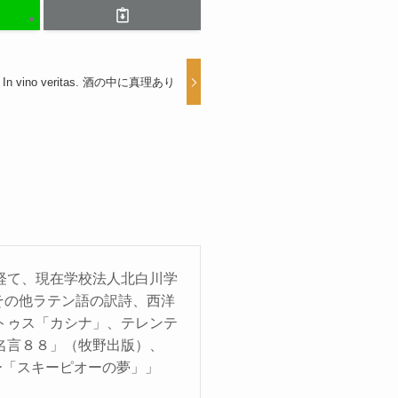
In vino veritas. 酒の中に真理あり
経て、現在学校法人北白川学
その他ラテン語の訳詩、西洋
トゥス「カシナ」、テレンテ
名言８８」（牧野出版）、
ー「スキーピオーの夢」」