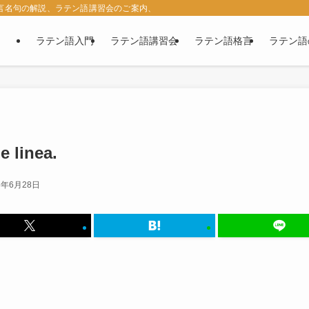
名言名句の解説、ラテン語講習会のご案内、西洋古典の紹介など、ラテン語に関す
ラテン語入門
ラテン語講習会
ラテン語格言
ラテン語
e linea.
3年6月28日