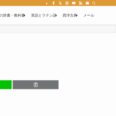
る情報満載です。ラテン語文法を学べば、あなたもカエサルやウェルギリウスの作
の辞書・教科書
英語とラテン語
西洋古典
メール