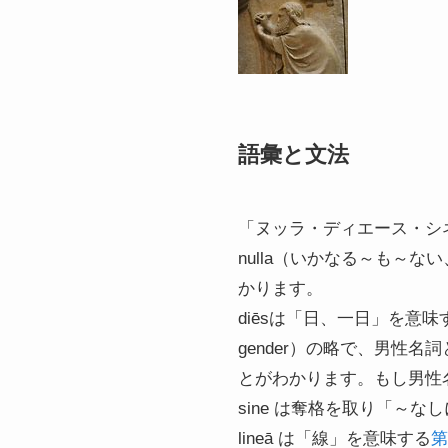
語彙と文法
「ヌッラ・ディエース・シ
nulla（いかなる～も～な
かります。
diēsは「日、一日」を意味
gender）の略で、男性
とがわかります。もし男性名詞
sine は奪格を取り「～
lineā は「線」を意味する
第