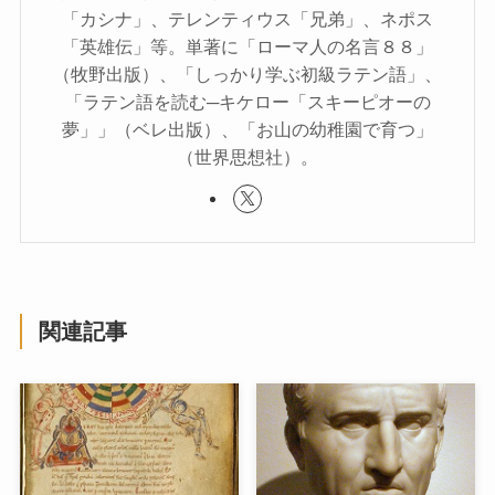
「カシナ」、テレンティウス「兄弟」、ネポス
「英雄伝」等。単著に「ローマ人の名言８８」
（牧野出版）、「しっかり学ぶ初級ラテン語」、
「ラテン語を読む─キケロー「スキーピオーの
夢」」（ベレ出版）、「お山の幼稚園で育つ」
（世界思想社）。
関連記事