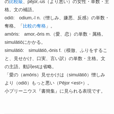
の
比較級
、pējor,-us（より悪い）の女性・単数・主
格。文の補語。
odiō: odium,-ī n.（憎しみ、嫌悪、反感）の単数・
奪格。「
比較の奪格
」。
amōris: amor,-ōris m.（愛、恋）の単数・属格。
simulātiōにかかる。
simulātiō: simulātiō,-ōnis f.（模倣、ふりをするこ
と、見せかけ、口実、言い訳）の単数・主格。文
の主語。動詞estは省略。
「愛の（amōris）見せかけは（simulātiō）憎しみ
より（odiō）もっと悪い（Pējor <est>）。
小プリーニウス『書簡集』に見られる表現です。