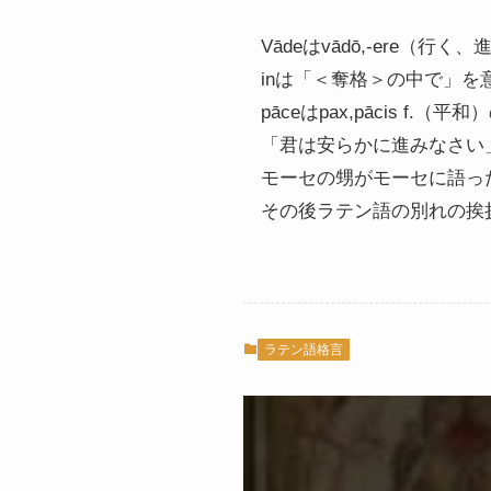
Vādeはvādō,-ere（行く
inは「＜奪格＞の中で」を
pāceはpax,pācis
「君は安らかに進みなさい
モーセの甥がモーセに語っ
その後ラテン語の別れの挨
ラテン語格言