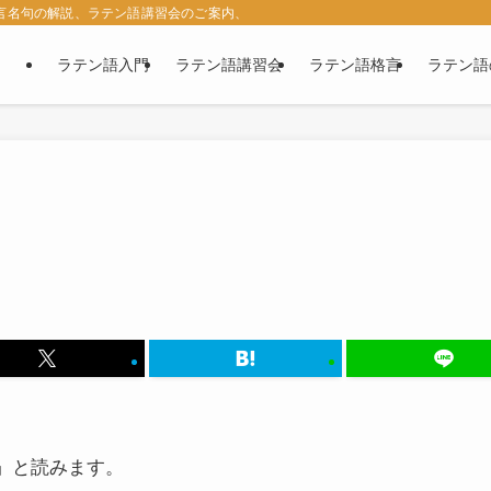
名言名句の解説、ラテン語講習会のご案内、西洋古典の紹介など、ラテン語に関す
ラテン語入門
ラテン語講習会
ラテン語格言
ラテン語
」と読みます。