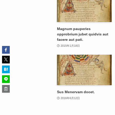
Magnum pauperies
opprobrium jubet quidvis aut
facere aut pati.
2015年1月18日
Sus Menervam docet.
2016年6月12日