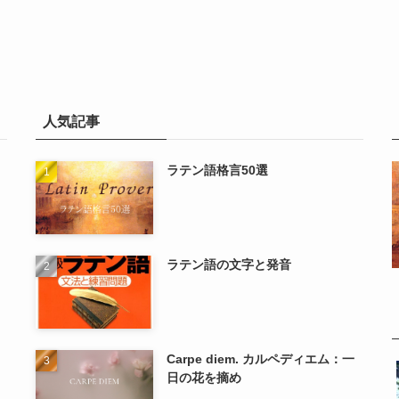
人気記事
ラテン語格言50選
ラテン語の文字と発音
Carpe diem. カルペディエム：一
日の花を摘め