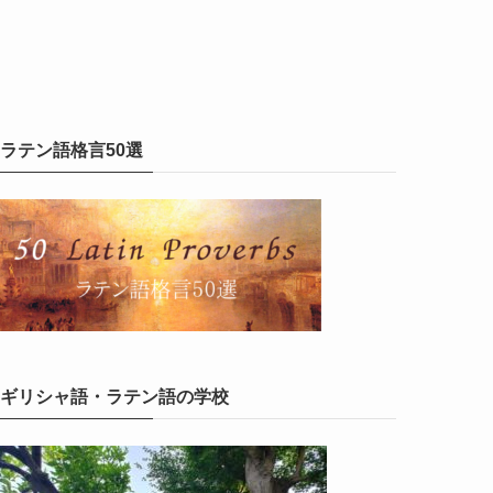
ラテン語格言50選
ギリシャ語・ラテン語の学校