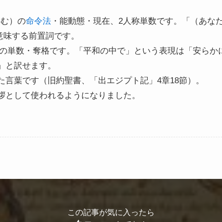
、進む）の
命令法
・能動態・現在、2人称単数です。「（あな
意味する前置詞です。
 f.（平和）の単数・奪格です。「平和の中で」という表現は「安
」と訳せます。
た言葉です（旧約聖書、「出エジプト記」4章18節）。
拶として使われるようになりました。
この記事が気に入ったら