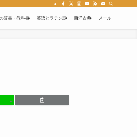
る情報満載です。ラテン語文法を学べば、あなたもカエサルやウェルギリウスの作
の辞書・教科書
英語とラテン語
西洋古典
メール