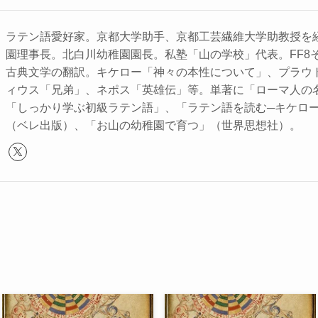
ラテン語愛好家。京都大学助手、京都工芸繊維大学助教授を
園理事長。北白川幼稚園園長。私塾「山の学校」代表。FF8
古典文学の翻訳。キケロー「神々の本性について」、プラウ
ィウス「兄弟」、ネポス「英雄伝」等。単著に「ローマ人の
「しっかり学ぶ初級ラテン語」、「ラテン語を読む─キケロ
（ベレ出版）、「お山の幼稚園で育つ」（世界思想社）。