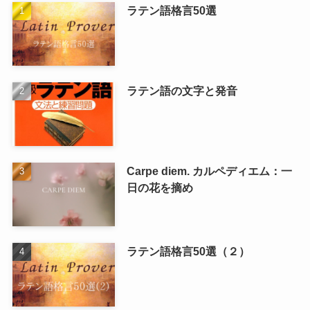
ラテン語格言50選
ラテン語の文字と発音
Carpe diem. カルペディエム：一
日の花を摘め
ラテン語格言50選（２）