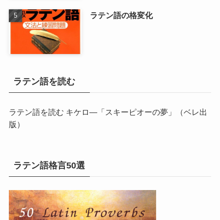
ラテン語の格変化
ラテン語を読む
ラテン語を読む キケロ―「スキーピオーの夢」
（ベレ出
版）
ラテン語格言50選