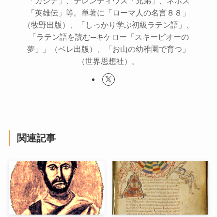
「カシナ」、テレンティウス「兄弟」、ネポス
「英雄伝」等。単著に「ローマ人の名言８８」
（牧野出版）、「しっかり学ぶ初級ラテン語」、
「ラテン語を読む─キケロー「スキーピオーの
夢」」（ベレ出版）、「お山の幼稚園で育つ」
（世界思想社）。
関連記事