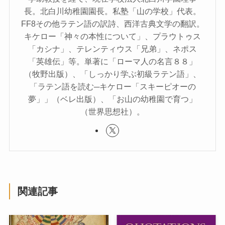
長。北白川幼稚園園長。私塾「山の学校」代表。
FF8その他ラテン語の訳詩、西洋古典文学の翻訳。
キケロー「神々の本性について」、プラウトゥス
「カシナ」、テレンティウス「兄弟」、ネポス
「英雄伝」等。単著に「ローマ人の名言８８」
（牧野出版）、「しっかり学ぶ初級ラテン語」、
「ラテン語を読む─キケロー「スキーピオーの
夢」」（ベレ出版）、「お山の幼稚園で育つ」
（世界思想社）。
関連記事