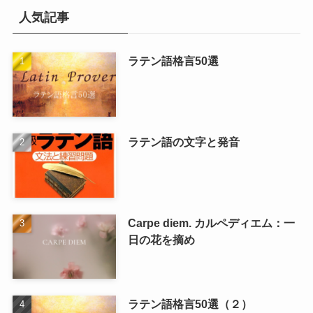
人気記事
ラテン語格言50選
ラテン語の文字と発音
Carpe diem. カルペディエム：一
日の花を摘め
ラテン語格言50選（２）