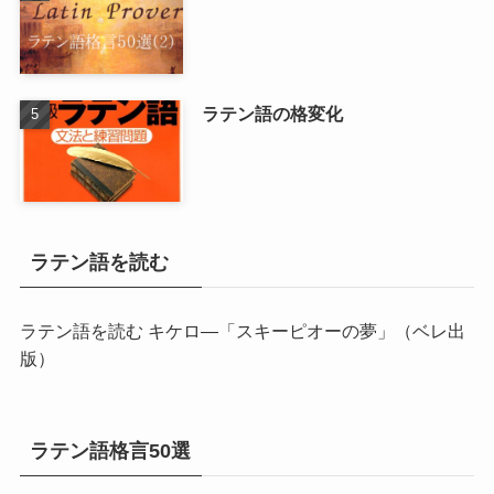
ラテン語の格変化
ラテン語を読む
ラテン語を読む キケロ―「スキーピオーの夢」
（ベレ出
版）
ラテン語格言50選