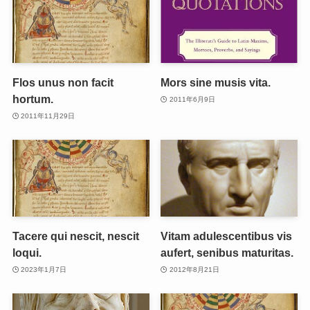
Flos unus non facit
Mors sine musis vita.
hortum.
2011年6月9日
2011年11月29日
Tacere qui nescit, nescit
Vitam adulescentibus vis
loqui.
aufert, senibus maturitas.
2023年1月7日
2012年8月21日