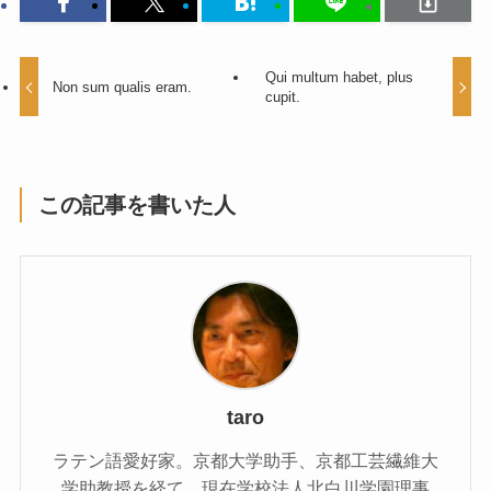
Qui multum habet, plus
Non sum qualis eram.
cupit.
この記事を書いた人
taro
ラテン語愛好家。京都大学助手、京都工芸繊維大
学助教授を経て、現在学校法人北白川学園理事