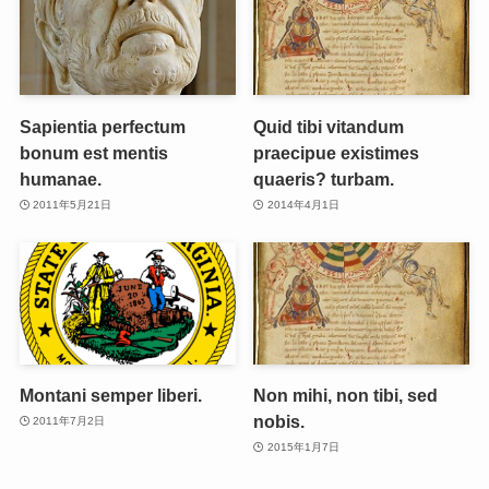
Sapientia perfectum
Quid tibi vitandum
bonum est mentis
praecipue existimes
humanae.
quaeris? turbam.
2011年5月21日
2014年4月1日
Montani semper liberi.
Non mihi, non tibi, sed
nobis.
2011年7月2日
2015年1月7日