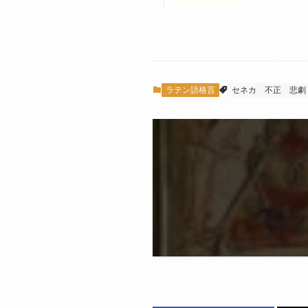
ラテン語格言
セネカ
不正
悲劇