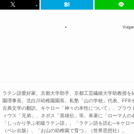
Vulgar
ラテン語愛好家。京都大学助手、京都工芸繊維大学助教授を
園理事長。北白川幼稚園園長。私塾「山の学校」代表。FF8
古典文学の翻訳。キケロー「神々の本性について」、プラウ
ィウス「兄弟」、ネポス「英雄伝」等。単著に「ローマ人の
「しっかり学ぶ初級ラテン語」、「ラテン語を読む─キケロ
（ベレ出版）、「お山の幼稚園で育つ」（世界思想社）。