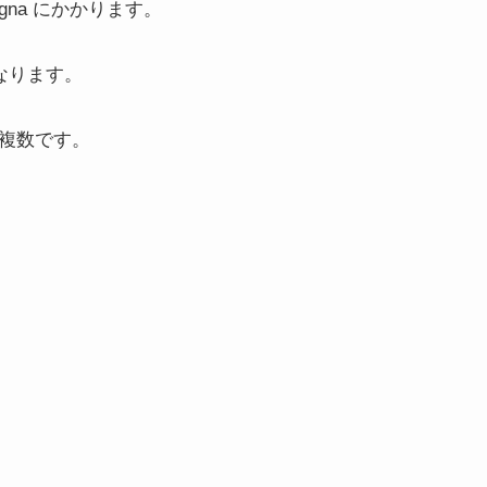
regna にかかります。
になります。
称複数です。