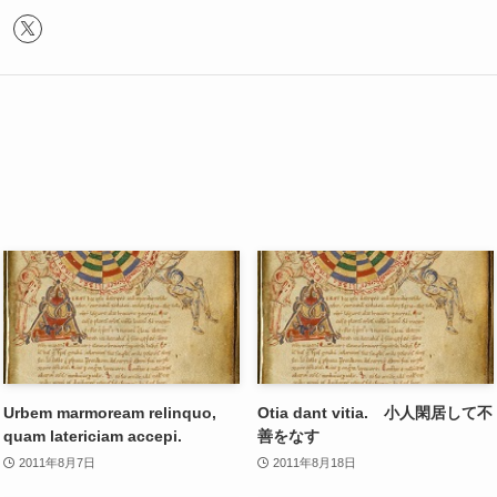
Urbem marmoream relinquo,
Otia dant vitia. 小人閑居して不
quam latericiam accepi.
善をなす
2011年8月7日
2011年8月18日