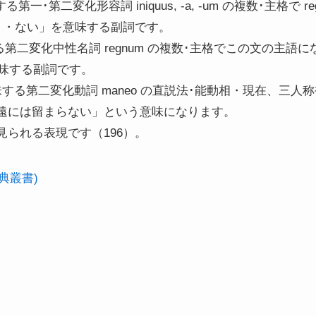
る第一･第二変化形容詞 iniquus, -a, -um の複数･主格で 
て・・・ない」を意味する副詞です。
する第二変化中性名詞 regnum の複数･主格でこの文の主語
を意味する副詞です。
意味する第二変化動詞 maneo の直説法･能動相・現在、三人
遠には留まらない」という意味になります。
られる表現です（196）。
典叢書)