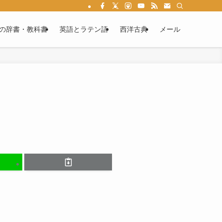
る情報満載です。ラテン語文法を学べば、あなたもカエサルやウェルギリウスの作
の辞書・教科書
英語とラテン語
西洋古典
メール