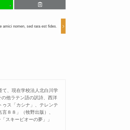
e amici nomen, sed rara est fides.
経て、現在学校法人北白川学
その他ラテン語の訳詩、西洋
トゥス「カシナ」、テレンテ
名言８８」（牧野出版）、
ー「スキーピオーの夢」」