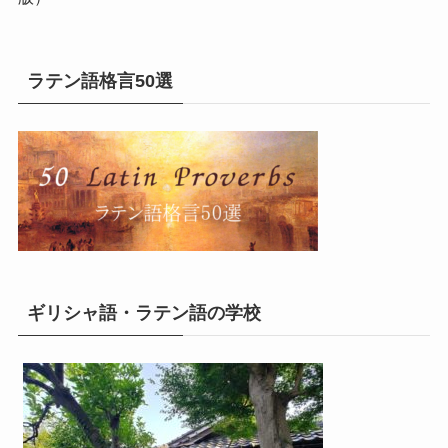
ラテン語格言50選
ギリシャ語・ラテン語の学校