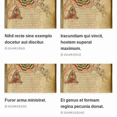
Nihil recte sine exemplo
Iracundiam qui vincit,
docetur aut discitur.
hostem superat
maximum.
2014年2月6日
2014年3月1日
Furor arma ministrat.
Et genus et formam
regina pecunia donat.
2016年9月25日
2018年10月24日