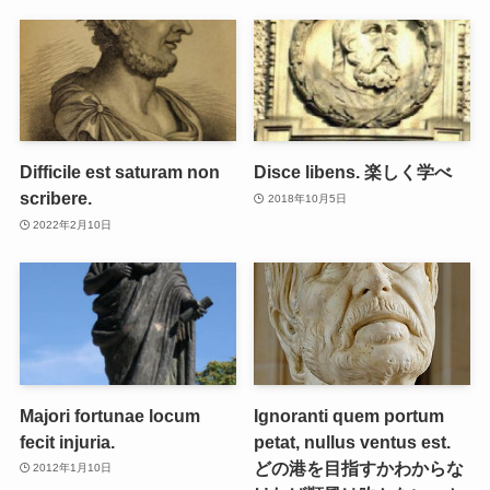
Difficile est saturam non
Disce libens. 楽しく学べ
scribere.
2018年10月5日
2022年2月10日
Majori fortunae locum
Ignoranti quem portum
fecit injuria.
petat, nullus ventus est.
どの港を目指すかわからな
2012年1月10日