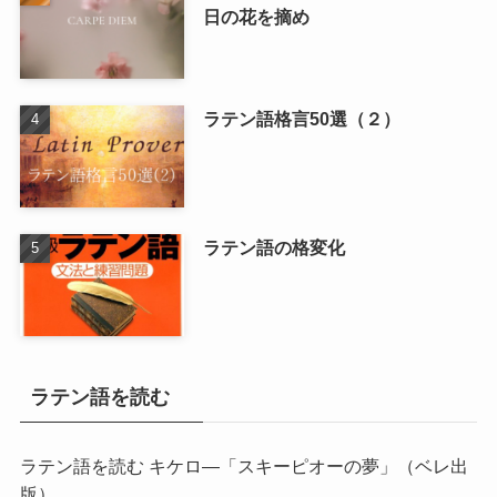
日の花を摘め
ラテン語格言50選（２）
ラテン語の格変化
ラテン語を読む
ラテン語を読む キケロ―「スキーピオーの夢」
（ベレ出
版）