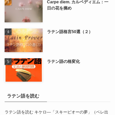
Carpe diem. カルペディエム：一
日の花を摘め
ラテン語格言50選（２）
ラテン語の格変化
ラテン語を読む
ラテン語を読む キケロ―「スキーピオーの夢」
（ベレ出