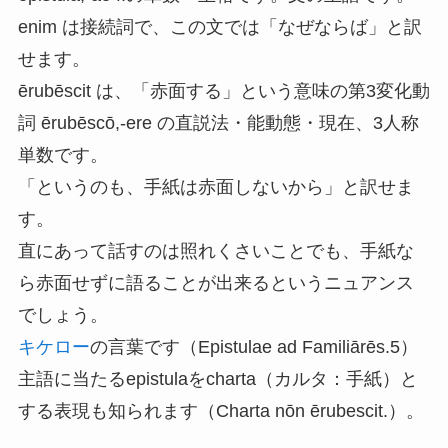
enim は接続詞で、この文では「なぜならば」と訳
せます。
ērubēscit は、「赤面する」という意味の第3変化動
詞 ērubēscō,-ere の直説法・能動態・現在、3人称
単数です。
「というのも、手紙は赤面しないから」と訳せま
す。
直にあって話すのは照れくさいことでも、手紙な
ら赤面せずに語ることが出来るというニュアンス
でしょう。
キケロー
の言葉です（Epistulae ad Familiārēs.5）
主語に当たるepistulaをcharta（カルタ：手紙）と
する表現も知られます（Charta nōn ērubescit.）。