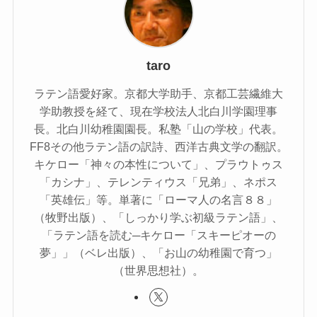
taro
ラテン語愛好家。京都大学助手、京都工芸繊維大
学助教授を経て、現在学校法人北白川学園理事
長。北白川幼稚園園長。私塾「山の学校」代表。
FF8その他ラテン語の訳詩、西洋古典文学の翻訳。
キケロー「神々の本性について」、プラウトゥス
「カシナ」、テレンティウス「兄弟」、ネポス
「英雄伝」等。単著に「ローマ人の名言８８」
（牧野出版）、「しっかり学ぶ初級ラテン語」、
「ラテン語を読む─キケロー「スキーピオーの
夢」」（ベレ出版）、「お山の幼稚園で育つ」
（世界思想社）。