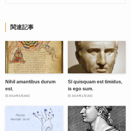
関連記事
Nihil amantibus durum
Sī quisquam est timidus,
est.
is ego sum.
2014年3月26日
2015年1月18日