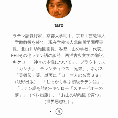
taro
ラテン語愛好家。京都大学助手、京都工芸繊維大
学助教授を経て、現在学校法人北白川学園理事
長。北白川幼稚園園長。私塾「山の学校」代表。
FF8その他ラテン語の訳詩、西洋古典文学の翻訳。
キケロー「神々の本性について」、プラウトゥス
「カシナ」、テレンティウス「兄弟」、ネポス
「英雄伝」等。単著に「ローマ人の名言８８」
（牧野出版）、「しっかり学ぶ初級ラテン語」、
「ラテン語を読む─キケロー「スキーピオーの
夢」」（ベレ出版）、「お山の幼稚園で育つ」
（世界思想社）。