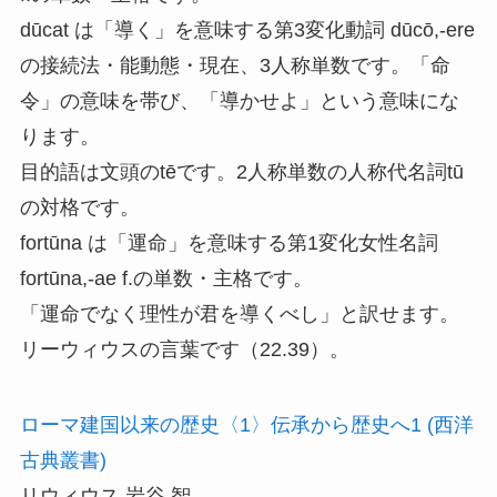
dūcat は「導く」を意味する第3変化動詞 dūcō,-ere
の接続法・能動態・現在、3人称単数です。「命
令」の意味を帯び、「導かせよ」という意味にな
ります。
目的語は文頭のtēです。2人称単数の人称代名詞tū
の対格です。
fortūna は「運命」を意味する第1変化女性名詞
fortūna,-ae f.の単数・主格です。
「運命でなく理性が君を導くべし」と訳せます。
リーウィウスの言葉です（22.39）。
ローマ建国以来の歴史〈1〉伝承から歴史へ1 (西洋
古典叢書)
リウィウス 岩谷 智