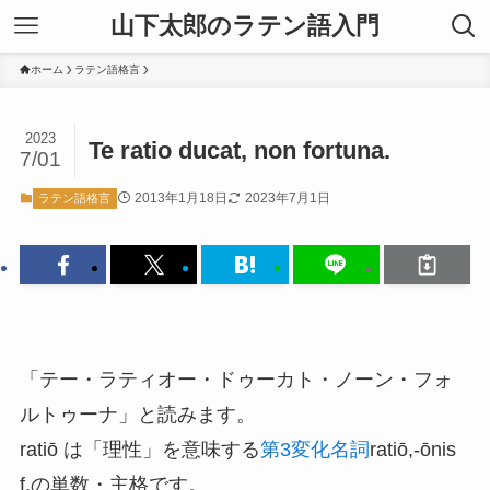
山下太郎のラテン語入門
ホーム
ラテン語格言
2023
Te ratio ducat, non fortuna.
7/01
2013年1月18日
2023年7月1日
ラテン語格言
「テー・ラティオー・ドゥーカト・ノーン・フォ
ルトゥーナ」と読みます。
ratiō は「理性」を意味する
第3変化名詞
ratiō,-ōnis
f.の単数・主格です。