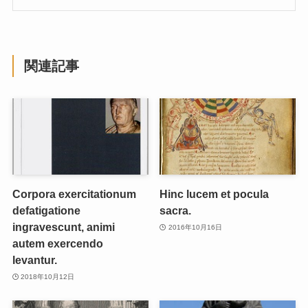
関連記事
Corpora exercitationum
Hinc lucem et pocula
defatigatione
sacra.
ingravescunt, animi
2016年10月16日
autem exercendo
levantur.
2018年10月12日