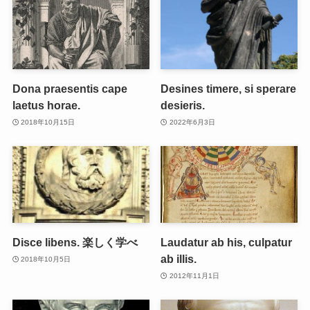
Dona praesentis cape
Desines timere, si sperare
laetus horae.
desieris.
2018年10月15日
2022年6月3日
Disce libens. 楽しく学べ
Laudatur ab his, culpatur
ab illis.
2018年10月5日
2012年11月1日