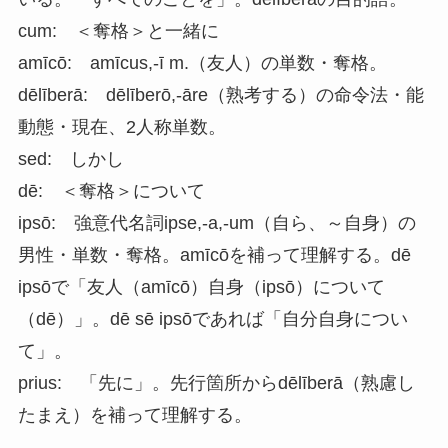
cum: ＜奪格＞と一緒に
amīcō: amīcus,-ī m.（友人）の単数・奪格。
dēlīberā: dēlīberō,-āre（熟考する）の命令法・能
動態・現在、2人称単数。
sed: しかし
dē: ＜奪格＞について
ipsō: 強意代名詞ipse,-a,-um（自ら、～自身）の
男性・単数・奪格。amīcōを補って理解する。dē
ipsōで「友人（amīcō）自身（ipsō）について
（dē）」。dē sē ipsōであれば「自分自身につい
て」。
prius: 「先に」。先行箇所からdēlīberā（熟慮し
たまえ）を補って理解する。