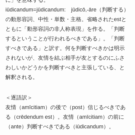
iūdicandum=jūdicandum: jūdicō,-āre（判断する）
の動形容詞、中性・単数・主格。省略されたestと
ともに「動形容詞の非人称表現」を作る。「判断
するということが行われるべきである」。「判断
すべきである」と訳す。何を判断すべきかは明示
されないが、友情を結ぶ相手が友とするのにふさ
わしいかどうかを判断すべきと主張している、と
解釈される。
＜逐語訳＞
友情（amīcitiam）の後で（post）信じるべきであ
る（crēdendum est）。友情（amīcitiam）の前に
（ante）判断すべきである（iūdicandum）。