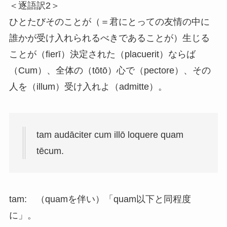
＜逐語訳2＞
ひとたびそのことが（＝君にとっての友情の中に
誰かが受け入れられるべきであることが）生じる
ことが（fierī）決定された（placuerit）ならば
（Cum）、全体の（tōtō）心で（pectore）、その
人を（illum）受け入れよ（admitte）。
tam audāciter cum illō loquere quam
tēcum.
tam: （quamを伴い）「quam以下と同程度
に」。