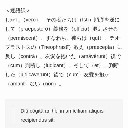
＜逐語訳＞
しかし（vērō）、その者たちは（Istī）順序を逆に
して（praeposterō）義務を（officia）混乱させる
（permiscent）。すなわち、彼らは（quī）、テオ
プラストスの（Theophrastī）教え（praecepta）に
反し（contrā）、友愛を抱いた（amāvērunt）後で
（cum）判断し（iūdicant）、そして（et）、判断
した（iūdicāvērunt）後で（cum）友愛を抱か
（amant）ない（nōn）。
Diū cōgitā an tibi in amīcitiam aliquis
recipiendus sit.