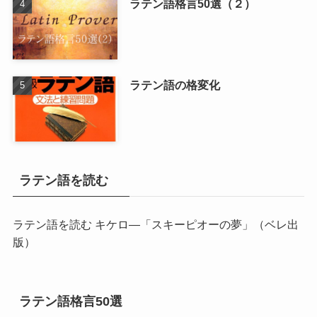
ラテン語格言50選（２）
ラテン語の格変化
ラテン語を読む
ラテン語を読む キケロ―「スキーピオーの夢」
（ベレ出
版）
ラテン語格言50選