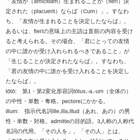
「友情が（amīcitiam）生まれることが（fierī）決
定された（placuerit）ならば（Cum）」。すなわ
ち、「友情が生まれることを決定したならば」。
あるいは、fierīの意味上の主語は直前の内容を受け
ると考えられる。その場合、「君にとっての友情
の中に誰かが受け入れられるべきであること」が
「生じることが決定されたならば」。すなわち、
「君の友情の中に誰かを受け入れることを決定し
たならば」。
tōtō: 第1・第2変化形容詞tōtus,-a,-um（全体の）
の中性・単数・奪格。pectoreにかかる。
illum: 指示代名詞ille,illa,illud（あれ、あの）の男
性・単数・対格。admitteの目的語。3人称の人称代
名詞の代用。「その人を」。「その人」とは、