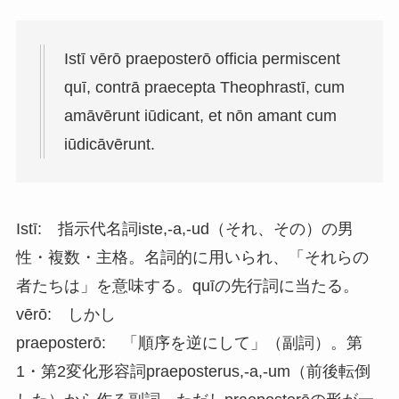
Istī vērō praeposterō officia permiscent
quī, contrā praecepta Theophrastī, cum
amāvērunt iūdicant, et nōn amant cum
iūdicāvērunt.
Istī: 指示代名詞iste,-a,-ud（それ、その）の男
性・複数・主格。名詞的に用いられ、「それらの
者たちは」を意味する。quīの先行詞に当たる。
vērō: しかし
praeposterō: 「順序を逆にして」（副詞）。第
1・第2変化形容詞praeposterus,-a,-um（前後転倒