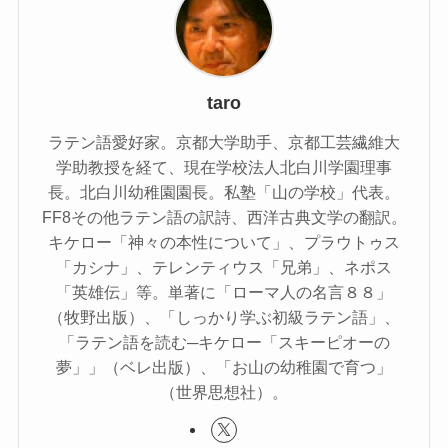
taro
ラテン語愛好家。京都大学助手、京都工芸繊維大
学助教授を経て、現在学校法人北白川学園理事
長。北白川幼稚園園長。私塾「山の学校」代表。
FF8その他ラテン語の訳詩、西洋古典文学の翻訳。
キケロー「神々の本性について」、プラウトゥス
「カシナ」、テレンティウス「兄弟」、ネポス
「英雄伝」等。単著に「ローマ人の名言８８」
（牧野出版）、「しっかり学ぶ初級ラテン語」、
「ラテン語を読む─キケロー「スキーピオーの
夢」」（ベレ出版）、「お山の幼稚園で育つ」
（世界思想社）。