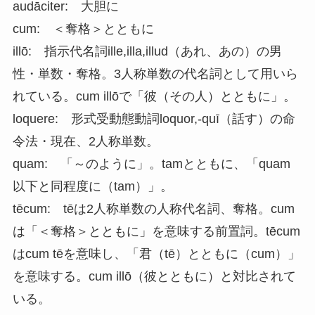
audāciter: 大胆に
cum: ＜奪格＞とともに
illō: 指示代名詞ille,illa,illud（あれ、あの）の男
性・単数・奪格。3人称単数の代名詞として用いら
れている。cum illōで「彼（その人）とともに」。
loquere: 形式受動態動詞loquor,-quī（話す）の命
令法・現在、2人称単数。
quam: 「～のように」。tamとともに、「quam
以下と同程度に（tam）」。
tēcum: tēは2人称単数の人称代名詞、奪格。cum
は「＜奪格＞とともに」を意味する前置詞。tēcum
はcum tēを意味し、「君（tē）とともに（cum）」
を意味する。cum illō（彼とともに）と対比されて
いる。