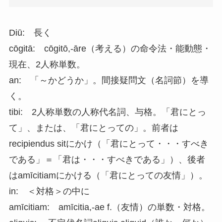
Diū: 長く
cōgitā: cōgitō,-āre（考える）の命令法・能動態・
現在、2人称単数。
an: 「～かどうか」。間接疑問文（名詞節）を導
く。
tibi: 2人称単数の人称代名詞、与格。「君にとっ
て」、または、「君にとっての」。前者は
recipiendus sitにかけ（「君にとって・・・すべき
である」＝「君は・・・すべきである」）、後者
はamīcitiamにかける（「君にとっての友情」）。
in: ＜対格＞の中に
amīcitiam: amīcitia,-ae f.（友情）の単数・対格。