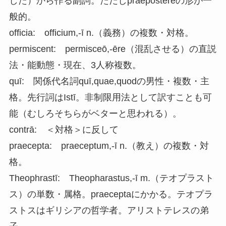
した）から作る副詞。ただしpraeposterēの形が一
般的。
officia: officium,-ī n.（義務）の複数・対格。
permiscent: permisceō,-ēre（混乱させる）の直説
法・能動態・現在、3人称複数。
quī: 関係代名詞quī,quae,quodの男性・複数・主
格。先行詞はIstī。非制限用法として訳すことも可
能（むしろそちらがベターと思われる）。
contrā: ＜対格＞に反して
praecepta: praeceptum,-ī n.（教え）の複数・対
格。
Theophrastī: Theopharastus,-ī m.（テオプラスト
ス）の単数・属格。praeceptaにかかる。テオプラ
ストスはギリシアの哲学者。アリストテレスの弟