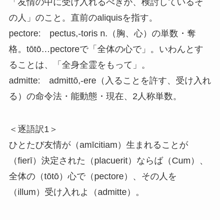
「友情の中に受け入れるべきか、検討しているそ
の人」のこと。直前のaliquisを指す。
pectore: pectus,-toris n.（胸、心）の単数・奪
格。tōtō…pectoreで「全体の心で」。いわんとす
ることは、「全身全霊をもって」。
admitte: admittō,-ere（入ることを許す、受け入れ
る）の命令法・能動態・現在、2人称単数。
＜逐語訳1＞
ひとたび友情が（amīcitiam）生まれることが
（fierī）決定された（placuerit）ならば（Cum）、
全体の（tōtō）心で（pectore）、その人を
（illum）受け入れよ（admitte）。