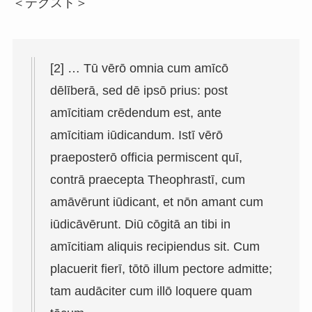
＜テクスト＞
[2] … Tū vērō omnia cum amīcō
dēlīberā, sed dē ipsō prius: post
amīcitiam crēdendum est, ante
amīcitiam iūdicandum. Istī vērō
praeposterō officia permiscent quī,
contrā praecepta Theophrastī, cum
amāvērunt iūdicant, et nōn amant cum
iūdicāvērunt. Diū cōgitā an tibi in
amīcitiam aliquis recipiendus sit. Cum
placuerit fierī, tōtō illum pectore admitte;
tam audāciter cum illō loquere quam