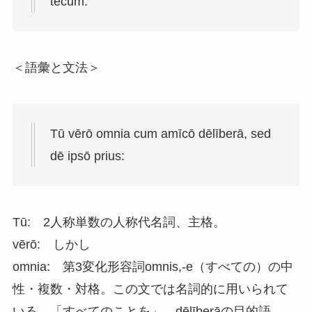
tēcum.
＜語彙と文法＞
Tū vērō omnia cum amīcō dēlīberā, sed
dē ipsō prius:
Tū: 2人称単数の人称代名詞、主格。
vērō: しかし
omnia: 第3変化形容詞omnis,-e（すべての）の中
性・複数・対格。この文では名詞的に用いられて
いる。「すべてのことを」。dēlīberāの目的語。