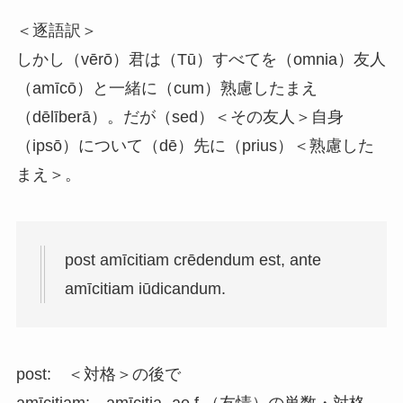
＜逐語訳＞
しかし（vērō）君は（Tū）すべてを（omnia）友人
（amīcō）と一緒に（cum）熟慮したまえ
（dēlīberā）。だが（sed）＜その友人＞自身
（ipsō）について（dē）先に（prius）＜熟慮した
まえ＞。
post amīcitiam crēdendum est, ante
amīcitiam iūdicandum.
post: ＜対格＞の後で
amīcitiam: amīcitia,-ae f.（友情）の単数・対格。