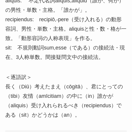
aliquis: 不定代名詞aliquis,aliquid（誰か、何か）
の男性・単数・主格。「誰かが」。
recipiendus: recipiō,-pere（受け入れる）の動形
容詞、男性・単数・主格。aliquisと性・数・格が一
致。「動形容詞の人称表現」を作る。
sit: 不規則動詞sum,esse（である）の接続法・現
在、3人称単数。間接疑問文中の接続法。
＜逐語訳＞
長く（Diū）考えたまえ（cōgitā）、君にとっての
（tibi）友情（amīcitiam）の中に（in）誰かが
（aliquis）受け入れられるべき（recipiendus）で
ある（sit）かどうかは（an）。