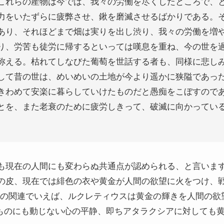
これらの産物は今では、我々の労働を尽くしたところで、
力をいたずらに疲弊させ、鍬を磨滅させるばかりである。
あり、それほどまで畑は実りを出し渋り、我々の労働を増
り、労苦も徒労に帰するといっては嘆息を重ね、今の世を
称える。枯れてしなびた葡萄を世話する者も、同様に悲し
して昔の世は、めいめいの土地が今より遥かに狭隘であっ
きわめて安楽に暮らしていけたものだと愚痴をこぼすので
とを、また老衰のために疲労しきって、破滅に向かってい
も現在の人間にも変わらぬ共通点が認められる、と言いま
の皮、現在では緋色の衣や黄金が人間の欲望に火をつけ、
的技巧との関連でいえば、ルクレティウスは黄金の輝きを人間の
, 51）、何ものにも動じない心の平静、即ちアタラクシアに対し