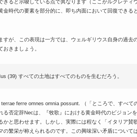
ると示唆している点で異なります（ここがルクレティウスのor
黄金時代の要素を部分的に、即ち内面において回復できる
ますが、この表現は一方では、ウェルギリウス自身の過去
ておきましょう。
nia tellus (39) すべての土地はすべてのものを生むだろう。
terrae ferre omnes omnia possunt. （「とこ
れる否定辞Necは、『牧歌』における黄金時代のビジョン
かと思わせます。しかし、実際には程なく「イタリア賛歌」（2
マの繁栄が称えられるのです。この興味深い矛盾について