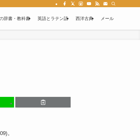
る情報満載です。ラテン語文法を学べば、あなたもカエサルやウェルギリウスの作
の辞書・教科書
英語とラテン語
西洋古典
メール
9)。