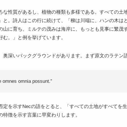
ろな性質があるし、植物の種類も多様である。すべての土
」と。詩人はこの行に続けて、「柳は川端に、ハンの木は
の山に育ち、ミルテの茂みは海岸に、もっとも見事に繁茂
を好む。」と例を挙げています。
、奥深いバックグラウンドがあります。まず原文のラテン
re omnes omnia possunt.”
否定を示すNecの語をとると、「すべての土地がすべてを
の特徴を示す言葉に早変わりします。