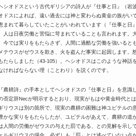
ヘシオドスという古代ギリシアの詩人が『仕事と日』（岩
オドスによれば、遠い過去には神と変わらぬ黄金の族がい
まれて暮らしていたことがいわれています（『仕事と日』 1
、人は日夜労働と苦悩に苛まれていることも言われます。
、今では実りをもたらさず、人間に過酷な労働を強いると
メテウスがゼウスを欺き、火を盗んだ事実に起因します。
たらしました（43-105）。ヘシオドスはこのような神
なければならない理（ことわり）を説くのです。
『農耕詩』の手本としてヘシオドスの『仕事と日』を意識
の否定辞Necが明示するとおり、現実がもはや黄金時代と
ギリウスは別の箇所で、現実の農耕の困難は神ユピテルの
豊かな実りをもたらしたが、ユピテルがあえて、農耕の道
は人間の労働がゼウスの与えた罰である、との見解を示し
ェルギリウスの場合、必ずしも「罰」とは述べていない点