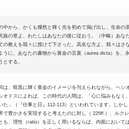
の中から、かくも燦然と輝く光を初めて掲げ出し、生命の
民族の誉よ、わたしはあなたの後に従おう。（中略）あな
ての教えを我々に授けて下さった。高名な方よ、我々はさ
うに、あなたの書物から黄金の言葉（aurea dicta）を
うとする。
和は、暗黒に輝く黄金のイメージを与えられながら、ヘシ
シオドスによれば、この時代の人間は、「心に悩みもなく
た」（『仕事と日』112-113）といわれています。しか
で豊かさを実現すると考えたのに対し（ 225ff.）、ル
も、理性（ratio）を正しく用いるならば、内面において