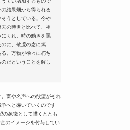
とうてい増加するもので
その結果畑から得られる
やそうとしている。今や
過去の時世と比べて、祖
みにくれ、時の動きを罵
たのに、敬虔の念に篤
ある。万物が徐々に朽ち
るのだということを解し
す。富や名声への欲望がそれ
戦争へと導いていくのです
欲望の象徴として描くととも
ても黄金のイメージを付与してい