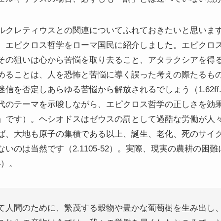
ルクレティウスとの関連についてふれておきたいと思いま
、エピクロス哲学をローマ国民に紹介しました。エピクロ
その狙いは心から苦悩を取り去ること、アタラクシアを得
めることは、人を恐怖と苦悩に導く誤った考えの際たるも
を否定しあらゆる苦悩から解放されるでしょう（1.62ff.; 1
代のテーマを示唆しながら、エピクロス哲学の正しさを効
」です）。ヘシオドスはゼウスの罰として過酷な労働が人
ば、大地も原子の集積である以上、誕生、老化、死のサイ
いのは当然です（2.1105-52）。実際、現実の農耕の困
4）。
て人間のために、繁茂する穀物や豊かな葡萄樹を生み出し