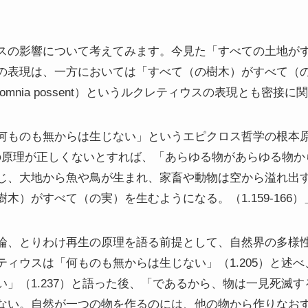
スの影響について考えてみます。今見た「すべての土地が
の表現は、一方においては「すべて（の樹木）がすべて（
omnes omnia possent）というルクレティウスの表現とも
何ものも無からは生じない」というエピクロス哲学の根本
）、もしこの原理が正しくないとすれば、「あらゆる物があらゆる
じ、大地から魚や鳥が生まれ、家畜や動物は空から溢れ出
木）がすべて（の実）を生むようになる。（1.159-166
論、とりわけ再生の原理を語る前提として、自然界の多様
ティウスは「何ものも無からは生じない」（1.205）と述
い」（1.237）と語った後、「であるから、物は一見死滅
ない。自然が一つの物を作るのには、他の物から作りなお