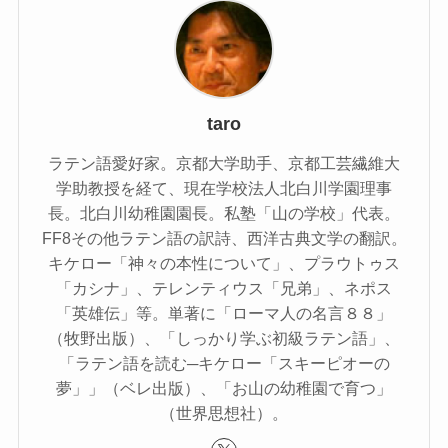
taro
ラテン語愛好家。京都大学助手、京都工芸繊維大
学助教授を経て、現在学校法人北白川学園理事
長。北白川幼稚園園長。私塾「山の学校」代表。
FF8その他ラテン語の訳詩、西洋古典文学の翻訳。
キケロー「神々の本性について」、プラウトゥス
「カシナ」、テレンティウス「兄弟」、ネポス
「英雄伝」等。単著に「ローマ人の名言８８」
（牧野出版）、「しっかり学ぶ初級ラテン語」、
「ラテン語を読む─キケロー「スキーピオーの
夢」」（ベレ出版）、「お山の幼稚園で育つ」
（世界思想社）。