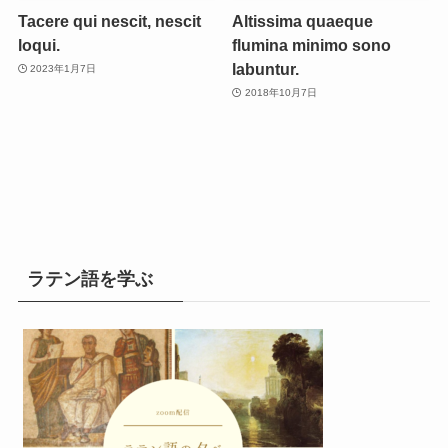
Tacere qui nescit, nescit
Altissima quaeque
loqui.
flumina minimo sono
labuntur.
2023年1月7日
2018年10月7日
ラテン語を学ぶ