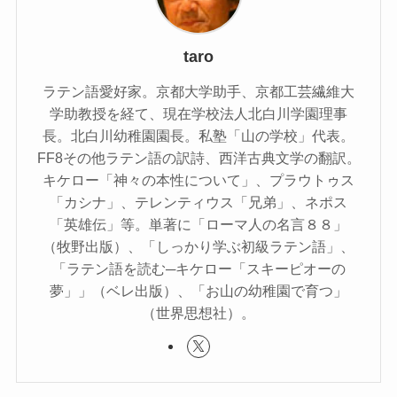
taro
ラテン語愛好家。京都大学助手、京都工芸繊維大
学助教授を経て、現在学校法人北白川学園理事
長。北白川幼稚園園長。私塾「山の学校」代表。
FF8その他ラテン語の訳詩、西洋古典文学の翻訳。
キケロー「神々の本性について」、プラウトゥス
「カシナ」、テレンティウス「兄弟」、ネポス
「英雄伝」等。単著に「ローマ人の名言８８」
（牧野出版）、「しっかり学ぶ初級ラテン語」、
「ラテン語を読む─キケロー「スキーピオーの
夢」」（ベレ出版）、「お山の幼稚園で育つ」
（世界思想社）。