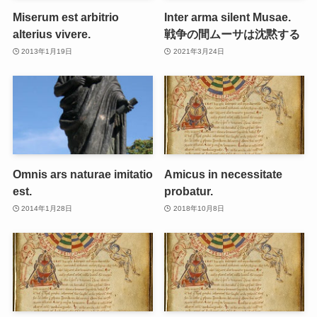
Miserum est arbitrio
Inter arma silent Musae.
alterius vivere.
戦争の間ムーサは沈黙する
2013年1月19日
2021年3月24日
Omnis ars naturae imitatio
Amicus in necessitate
est.
probatur.
2014年1月28日
2018年10月8日