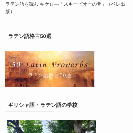
ラテン語を読む キケロ―「スキーピオーの夢」
（ベレ出
版）
ラテン語格言50選
ギリシャ語・ラテン語の学校