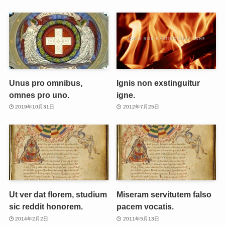
Unus pro omnibus,
Ignis non exstinguitur
omnes pro uno.
igne.
2019年10月31日
2012年7月25日
Ut ver dat florem, studium
Miseram servitutem falso
sic reddit honorem.
pacem vocatis.
2014年2月2日
2011年5月13日