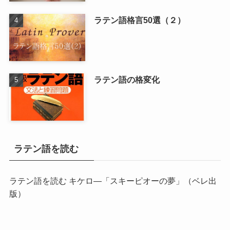
ラテン語格言50選（２）
ラテン語の格変化
ラテン語を読む
ラテン語を読む キケロ―「スキーピオーの夢」
（ベレ出
版）