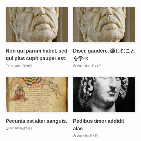
Non qui parum habet, sed
Disce gaudere. 楽しむこと
qui plus cupit pauper est.
を学べ
2014年1月29日
2018年10月14日
Pecunia est alter sanguis.
Pedibus timor addidit
alas.
2016年6月24日
2016年8月5日