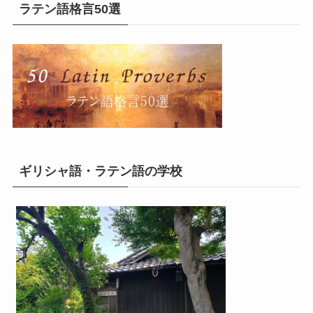
ラテン語格言50選
ギリシャ語・ラテン語の学校