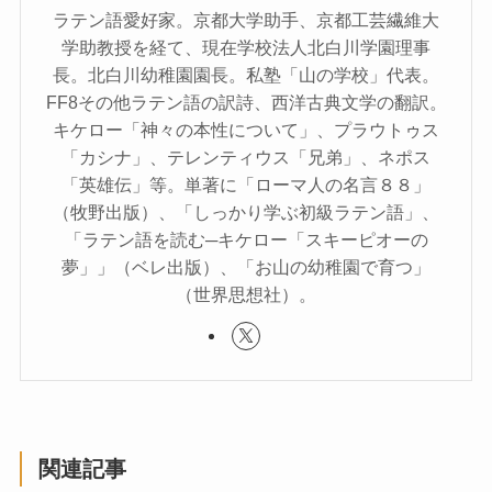
ラテン語愛好家。京都大学助手、京都工芸繊維大
学助教授を経て、現在学校法人北白川学園理事
長。北白川幼稚園園長。私塾「山の学校」代表。
FF8その他ラテン語の訳詩、西洋古典文学の翻訳。
キケロー「神々の本性について」、プラウトゥス
「カシナ」、テレンティウス「兄弟」、ネポス
「英雄伝」等。単著に「ローマ人の名言８８」
（牧野出版）、「しっかり学ぶ初級ラテン語」、
「ラテン語を読む─キケロー「スキーピオーの
夢」」（ベレ出版）、「お山の幼稚園で育つ」
（世界思想社）。
関連記事