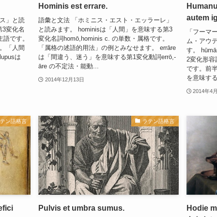
Hominis est errare.
Humanu
autem ig
プス」と読
語彙と文法 「ホミニス・エスト・エッラーレ」
第3変化名
と読みます。 hominisは「人間」を意味する第3
「フーマ
文の主語です。
変化名詞homō,hominis c. の単数・属格です。
ム・アウ
す。「人間
「属格の述語的用法」の例とみなせます。 errāre
す。 hū
pusは
は「間違う、迷う」を意味する第1変化動詞errō,-
2変化形容詞
āre の不定法・能動...
です。前半
を意味する第
2014年12月13日
2014年4
ラテン語格言
ラテン語格言
fici
Pulvis et umbra sumus.
Hodie 