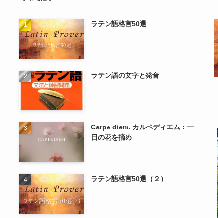
ラテン語格言50選
ラテン語の文字と発音
Carpe diem. カルペディエム：一
日の花を摘め
ラテン語格言50選（２）