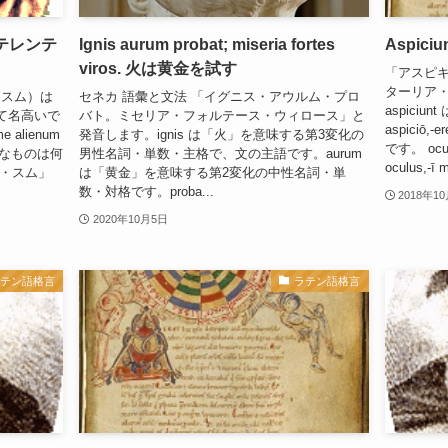
：テレンテ
Ignis aurum probat; miseria fortes
Aspiciun
viros. 火は黄金を試す
「アスピ
ターリア
・スム）は
セネカ 語彙と文法 「イグニス・アウルム・プロ
aspici
て名高いで
バト。ミセリア・フォルテース・ウィロース」と
aspici
 alienum
発音します。ignis は「火」を意味する第3変化の
です。 oc
縁なものは何
男性名詞・単数・主格で、文の主語です。aurum
oculus,-
ー・スム」
は「黄金」を意味する第2変化の中性名詞・単
数・対格です。proba...
2018年1
2020年10月5日
ラテン語格言
ラテン語格言