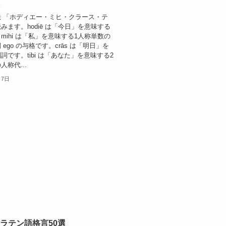
に
 「ホディエー・ミヒ・クラース・テ
みます。hodiē は「今日」を意味する
mihi は「私」を意味する1人称単数の
ego の与格です。crās は「明日」を
詞です。tibi は「あなた」を意味する2
称代...
月7日
ラテン語格言50選