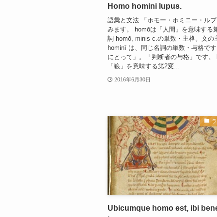
Homo homini lupus.
語彙と文法 「ホモー・ホミニー・ル
みます。 homōは「人間」を意味する
詞 homō,-minis c.の単数・主格。
hominī は、同じ名詞の単数・与格で
にとって」。「判断者の与格」です。 lu
「狼」を意味する第2変...
2016年6月30日
Ubicumque homo est, ibi bene