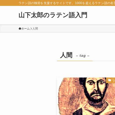
ラテン語の独習を支援するサイトです。1000を超えるラテン語の
山下太郎のラテン語入門
ホーム
人間
人間
– tag –