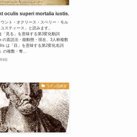
t oculis superi mortalia iustis.
キウント・オクリース・スペリー・モル
・ユスティース」と読みます。
unt は「見る」を意味する第3変化動詞
ō,-ere の直説法・能動態・現在、3人称複数
ulīs は「目」を意味する第2変化名詞
ī m. の複数・奪...
0月9日
ラテン語格言