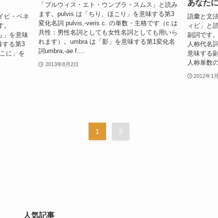
あなた
「プルウィス・エト・ウンブラ・スムス」と読み
ます。pulvis は「ちり、ほこり」を意味する第3
イビ・ベネ
語彙と文法
変化名詞 pulvis,-veris c. の単数・主格です（c.は
す。
ィビ」と読
共性：男性名詞としても女性名詞としても用いら
でも」を意味
副詞です。
れます）。umbra は「影」を意味する第1変化名
味する第3
人称代名詞 
詞umbra,-ae f....
そこに」を
意味する副
人称単数の人
2013年8月2日
2012年1
1
2
人気記事