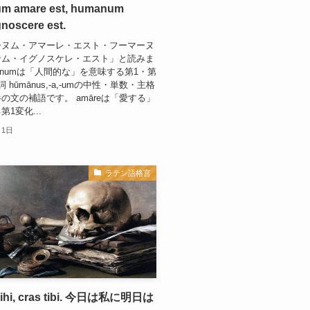
m amare est, humanum
noscere est.
ーヌム・アマーレ・エスト・フーマーヌ
テム・イグノスケレ・エスト」と読みま
mānumは「人間的な」を意味する第1・第
 hūmānus,-a,-umの中性・単数・主格
の文の補語です。 amāreは「愛する」
1変化...
月1日
ラテン語格言
mihi, cras tibi. 今日は私に明日は