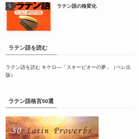
ラテン語の格変化
ラテン語を読む
ラテン語を読む キケロ―「スキーピオーの夢」
（ベレ出
版）
ラテン語格言50選