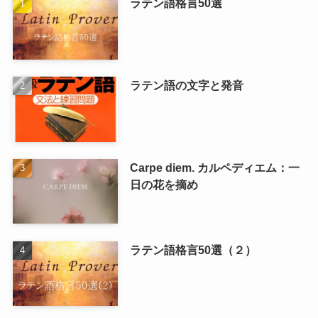
ラテン語格言50選
ラテン語の文字と発音
Carpe diem. カルペディエム：一
日の花を摘め
ラテン語格言50選（２）