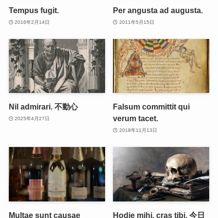
Tempus fugit.
Per angusta ad augusta.
2016年2月14日
2011年5月15日
Nil admirari. 不動心
Falsum committit qui
verum tacet.
2025年4月27日
2018年11月13日
Multae sunt causae
Hodie mihi, cras tibi. 今日