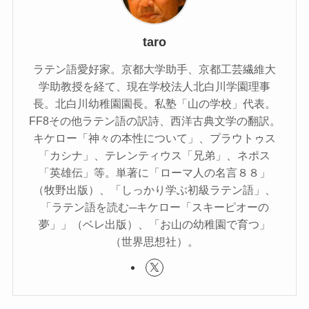
taro
ラテン語愛好家。京都大学助手、京都工芸繊維大
学助教授を経て、現在学校法人北白川学園理事
長。北白川幼稚園園長。私塾「山の学校」代表。
FF8その他ラテン語の訳詩、西洋古典文学の翻訳。
キケロー「神々の本性について」、プラウトゥス
「カシナ」、テレンティウス「兄弟」、ネポス
「英雄伝」等。単著に「ローマ人の名言８８」
（牧野出版）、「しっかり学ぶ初級ラテン語」、
「ラテン語を読む─キケロー「スキーピオーの
夢」」（ベレ出版）、「お山の幼稚園で育つ」
（世界思想社）。