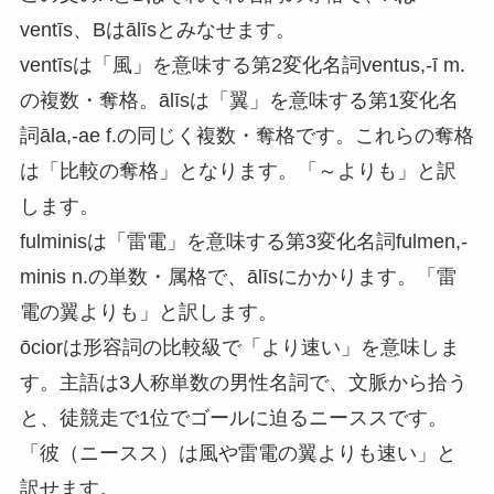
ventīs、Bはālīsとみなせます。
ventīsは「風」を意味する第2変化名詞ventus,-ī m.
の複数・奪格。ālīsは「翼」を意味する第1変化名
詞āla,-ae f.の同じく複数・奪格です。これらの奪格
は「比較の奪格」となります。「～よりも」と訳
します。
fulminisは「雷電」を意味する第3変化名詞fulmen,-
minis n.の単数・属格で、ālīsにかかります。「雷
電の翼よりも」と訳します。
ōciorは形容詞の比較級で「より速い」を意味しま
す。主語は3人称単数の男性名詞で、文脈から拾う
と、徒競走で1位でゴールに迫るニーススです。
「彼（ニースス）は風や雷電の翼よりも速い」と
訳せます。