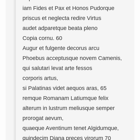
iam Fides et Pax et Honos Pudorque
priscus et neglecta redire Virtus
audet adparetque beata pleno
Copia cornu. 60
Augur et fulgente decorus arcu
Phoebus acceptusque novem Camenis,
qui salutari levat arte fessos
corporis artus,
si Palatinas videt aequos aras, 65
remque Romanam Latiumque felix
alterum in lustrum meliusque semper
prorogat aevum,
quaeque Aventinum tenet Algidumque,
quindecim Diana preces virorum 70