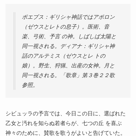
ポエブス：ギリシャ神話ではアポロン
（ゼウスとレトの息子）。医術、音
楽、弓術、予言 の神。しばしば太陽と
同一視される。ディアナ：ギリシャ神
話のアルテミス（ゼウスとレ トの
娘）。野生、狩猟、出産の女神。月と
同一視される。「歌章」第３巻２２歌
参照。
シビュッラの予言では、今日この日に、選ばれた
乙女と汚れを知らぬ若者らが、七つの丘 を喜ぶ
神々のために、賛歌を歌うがよいと告げていた。