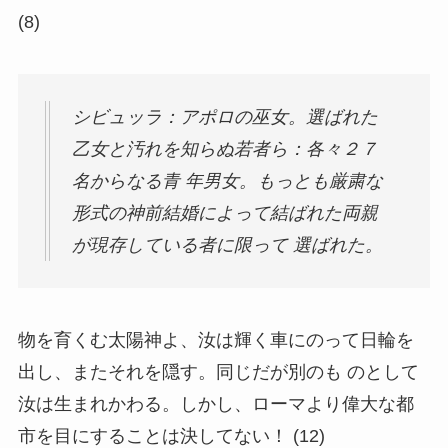
(8)
シビュッラ：アポロの巫女。選ばれた
乙女と汚れを知らぬ若者ら：各々２７
名からなる青 年男女。もっとも厳粛な
形式の神前結婚によって結ばれた両親
が現存している者に限って 選ばれた。
物を育くむ太陽神よ、汝は輝く車にのって日輪を
出し、またそれを隠す。同じだが別のも のとして
汝は生まれかわる。しかし、ローマより偉大な都
市を目にすることは決してない！ (12)