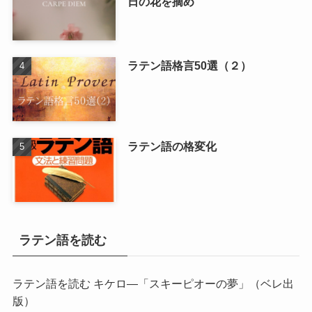
日の花を摘め
ラテン語格言50選（２）
ラテン語の格変化
ラテン語を読む
ラテン語を読む キケロ―「スキーピオーの夢」
（ベレ出
版）