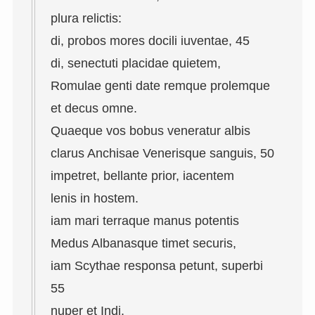
plura relictis:
di, probos mores docili iuventae, 45
di, senectuti placidae quietem,
Romulae genti date remque prolemque
et decus omne.
Quaeque vos bobus veneratur albis
clarus Anchisae Venerisque sanguis, 50
impetret, bellante prior, iacentem
lenis in hostem.
iam mari terraque manus potentis
Medus Albanasque timet securis,
iam Scythae responsa petunt, superbi
55
nuper et Indi.