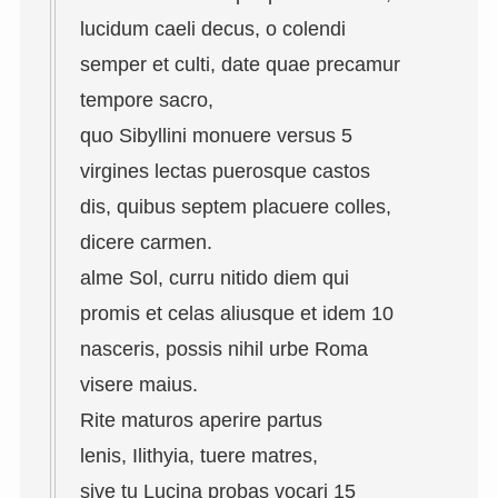
lucidum caeli decus, o colendi
semper et culti, date quae precamur
tempore sacro,
quo Sibyllini monuere versus 5
virgines lectas puerosque castos
dis, quibus septem placuere colles,
dicere carmen.
alme Sol, curru nitido diem qui
promis et celas aliusque et idem 10
nasceris, possis nihil urbe Roma
visere maius.
Rite maturos aperire partus
lenis, Ilithyia, tuere matres,
sive tu Lucina probas vocari 15