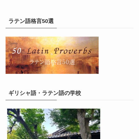
ラテン語格言50選
ギリシャ語・ラテン語の学校