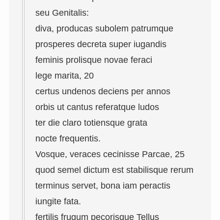
seu Genitalis:
diva, producas subolem patrumque
prosperes decreta super iugandis
feminis prolisque novae feraci
lege marita, 20
certus undenos deciens per annos
orbis ut cantus referatque ludos
ter die claro totiensque grata
nocte frequentis.
Vosque, veraces cecinisse Parcae, 25
quod semel dictum est stabilisque rerum
terminus servet, bona iam peractis
iungite fata.
fertilis frugum pecorisque Tellus