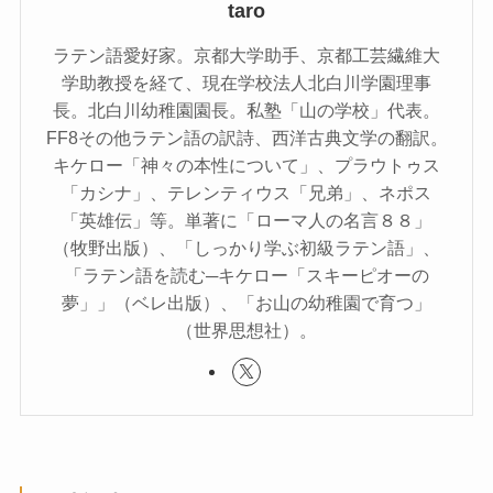
taro
ラテン語愛好家。京都大学助手、京都工芸繊維大
学助教授を経て、現在学校法人北白川学園理事
長。北白川幼稚園園長。私塾「山の学校」代表。
FF8その他ラテン語の訳詩、西洋古典文学の翻訳。
キケロー「神々の本性について」、プラウトゥス
「カシナ」、テレンティウス「兄弟」、ネポス
「英雄伝」等。単著に「ローマ人の名言８８」
（牧野出版）、「しっかり学ぶ初級ラテン語」、
「ラテン語を読む─キケロー「スキーピオーの
夢」」（ベレ出版）、「お山の幼稚園で育つ」
（世界思想社）。