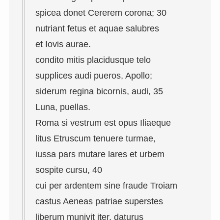
spicea donet Cererem corona; 30
nutriant fetus et aquae salubres
et Iovis aurae.
condito mitis placidusque telo
supplices audi pueros, Apollo;
siderum regina bicornis, audi, 35
Luna, puellas.
Roma si vestrum est opus Iliaeque
litus Etruscum tenuere turmae,
iussa pars mutare lares et urbem
sospite cursu, 40
cui per ardentem sine fraude Troiam
castus Aeneas patriae superstes
liberum munivit iter, daturus