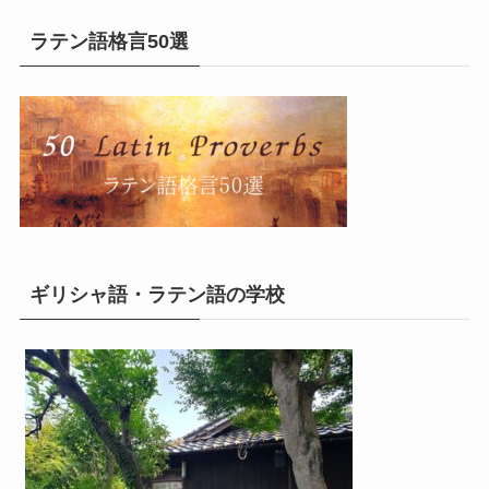
ラテン語格言50選
ギリシャ語・ラテン語の学校