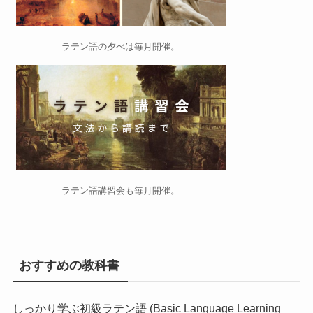
ラテン語の夕べ
は毎月開催。
ラテン語講習会
も毎月開催。
おすすめの教科書
しっかり学ぶ初級ラテン語 (Basic Language Learning