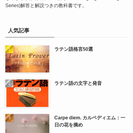
Series)
解答と解説つきの教科書です。
人気記事
ラテン語格言50選
ラテン語の文字と発音
Carpe diem. カルペディエム：一
日の花を摘め