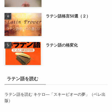
ラテン語格言50選（２）
ラテン語の格変化
ラテン語を読む
ラテン語を読む キケロ―「スキーピオーの夢」
（ベレ出
版）