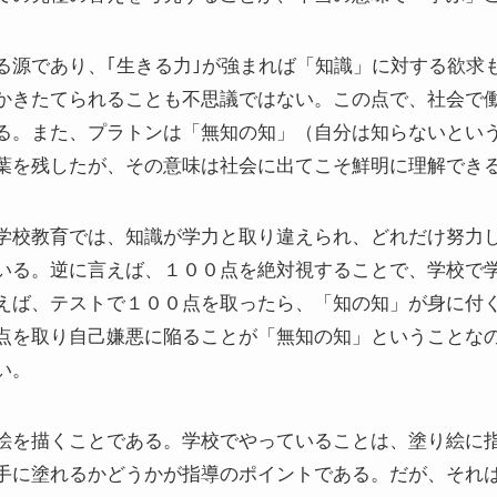
る源であり、｢生きる力｣が強まれば「知識」に対する欲求
かきたてられることも不思議ではない。この点で、社会で
る。また、プラトンは「無知の知」（自分は知らないとい
葉を残したが、その意味は社会に出てこそ鮮明に理解でき
学校教育では、知識が学力と取り違えられ、どれだけ努力
いる。逆に言えば、１００点を絶対視することで、学校で
えば、テストで１００点を取ったら、「知の知」が身に付
点を取り自己嫌悪に陥ることが「無知の知」ということな
い。
絵を描くことである。学校でやっていることは、塗り絵に
手に塗れるかどうかが指導のポイントである。だが、それ