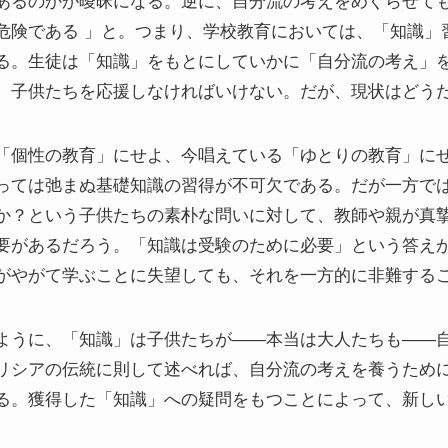
あるのかが曖昧になる。逆に、自分流の考えをめぐらせて
危険である 」と。つまり、学校教育においては、「知識」
る。生徒は「知識」をもとにしていかに「自分流の考え」
、子供たちを応援しなければいけない。だが、現状はどう
「個性の教育」にせよ、今唱えている「ゆとりの教育」に
っては弛まぬ基礎知識の習得が不可欠である。だが一方で
か？という子供たちの素朴な問いに対して、教師や親が真
要があるだろう。「知識は受験のために必要」という答え
がやがて学ぶことに失望しても、それを一方的に非難する
ように、「知識」は子供たちが――本当は大人たちも――
リシアの伝統に則して述べれば、自分流の考えを養うため
る。獲得した「知識」への疑問をもつことによって、新し