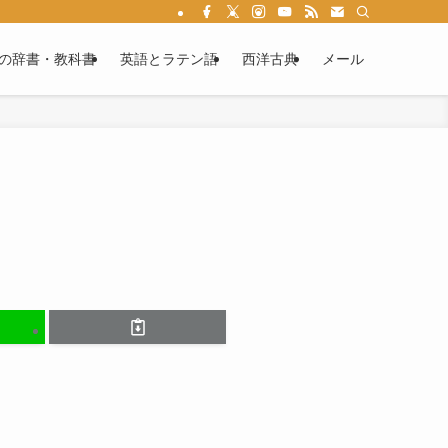
る情報満載です。ラテン語文法を学べば、あなたもカエサルやウェルギリウスの作
の辞書・教科書
英語とラテン語
西洋古典
メール