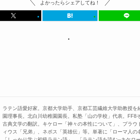
よかったらシェアしてね！
ラテン語愛好家。京都大学助手、京都工芸繊維大学助教授を
園理事長。北白川幼稚園園長。私塾「山の学校」代表。FF8
古典文学の翻訳。キケロー「神々の本性について」、プラウ
ィウス「兄弟」、ネポス「英雄伝」等。単著に「ローマ人の
「しっかり学ぶ初級ラテン語」、「ラテン語を読む─キケロ