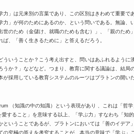
学力」は元来別の言葉であり、この区別はきわめて重要で
学力」が何のためにあるのか、という問いである。無論、
出世のため（金儲け、就職のためも含む）」、「親のため
れば、「善く生きるために」と答えるだろう。
どういうことか？こう考え出すと、問いはあふれるように
ろうか？」などなど。つまり、教育に関する議論は、結局
本が採用している教育システムのルーツはプラトンの開い
cientiarum （知識の中の知識）という表現があり 、これは
とは「知を愛すること」を意味する以上、「学ぶ力」すなわち「
かということであるが、プラトンにおいては「善のイデア
ての究極の答えを考究することが、本当の意味で「学ぶ」