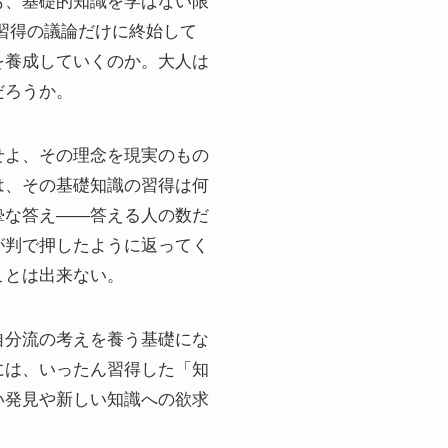
も、基礎的知識を学ばない限
習得の議論だけに終始して
を養成していくのか。大人は
だろうか。
せよ、その理念を現実のもの
は、その基礎知識の習得は何
摯な答え――答える人の数だ
が判で押したように返ってく
ことは出来ない。
自分流の考えを養う基礎にな
には、いったん習得した「知
い発見や新しい知識への欲求