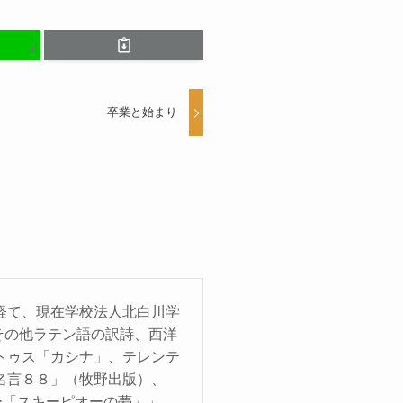
卒業と始まり
経て、現在学校法人北白川学
その他ラテン語の訳詩、西洋
トゥス「カシナ」、テレンテ
名言８８」（牧野出版）、
ー「スキーピオーの夢」」