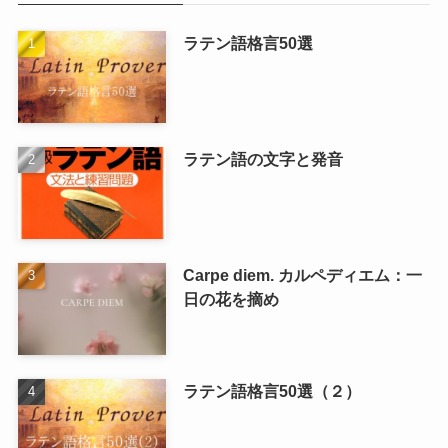
ラテン語格言50選
ラテン語の文字と発音
Carpe diem. カルペディエム：一
日の花を摘め
ラテン語格言50選（２）