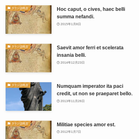
Hoc caput, o cives, haec belli
ラテン語格言
summa nefandi.
2015年1月8日
Saevit amor ferri et scelerata
ラテン語格言
insania belli.
2014年12月23日
Numquam imperator ita paci
ラテン語格言
credit, ut non se praeparet bello.
2013年11月26日
Militiae species amor est.
ラテン語格言
2012年1月7日