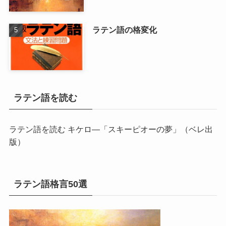
ラテン語の格変化
ラテン語を読む
ラテン語を読む キケロ―「スキーピオーの夢」
（ベレ出
版）
ラテン語格言50選