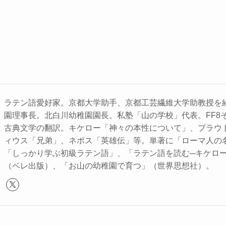
ラテン語愛好家。京都大学助手、京都工芸繊維大学助教授を
園理事長。北白川幼稚園園長。私塾「山の学校」代表。FF8
古典文学の翻訳。キケロー「神々の本性について」、プラウ
ィウス「兄弟」、ネポス「英雄伝」等。単著に「ローマ人の
「しっかり学ぶ初級ラテン語」、「ラテン語を読む─キケロ
（ベレ出版）、「お山の幼稚園で育つ」（世界思想社）。