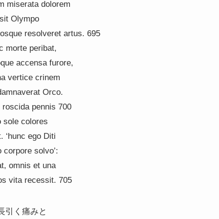
m miserata dolorem
misit Olympo
sque resolveret artus. 695
c morte peribat,
oque accensa furore,
na vertice crinem
 damnaverat Orco.
m roscida pennis 700
o sole colores
t. ‘hunc ego Diti
 corpore solvo’:
at, omnis et una
os vita recessit. 705
長引く痛みと