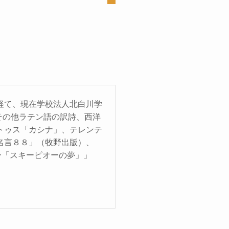
経て、現在学校法人北白川学
その他ラテン語の訳詩、西洋
トゥス「カシナ」、テレンテ
名言８８」（牧野出版）、
ー「スキーピオーの夢」」