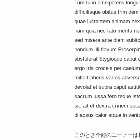
Tum Iuno omnipotens longu
difficilisque obitus Irim de
quae luctantem animam nexo
nam quia nec fato merita ne
sed misera ante diem subit
nondum illi flavum Proserpi
abstulerat Stygioque caput
ergo Iris croceis per caelu
mille trahens varios advers
devolat et supra caput astiti
sacrum iussa fero teque isto
sic ait et dextra crinem sec
dilapsus calor atque in vent
このとき全能のユーノーは