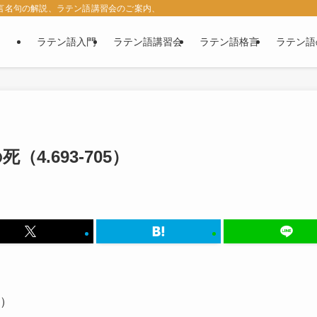
名言名句の解説、ラテン語講習会のご案内、西洋古典の紹介など、ラテン語に関す
ラテン語入門
ラテン語講習会
ラテン語格言
ラテン語
（4.693-705）
5）