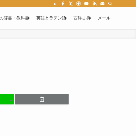
る情報満載です。ラテン語文法を学べば、あなたもカエサルやウェルギリウスの作
の辞書・教科書
英語とラテン語
西洋古典
メール