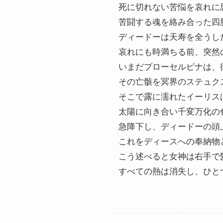
死に切れない苦悩を哀れに
苦闘する魂を絡み合った四
ディードーは天寿を全うし
哀れにも時満ちる前、突然
いまだプローセルピナは、
その亡骸を冥界のステュク
そこで露に濡れたイーリス
太陽に向き合い千変万化の
急降下し、ディードーの頭
これをディースへの奉納物
こう述べると女神は右手で
すべての熱は消失し、ひと