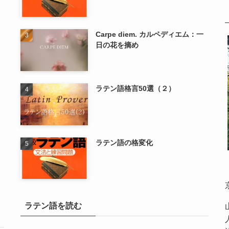
Carpe diem. カルペディエム：一
日の花を摘め
ラテン語格言50選（２）
ラテン語の格変化
ラテン語を読む