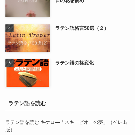
日の花を摘め
ラテン語格言50選（２）
ラテン語の格変化
ラテン語を読む
ラテン語を読む キケロ―「スキーピオーの夢」
（ベレ出
版）