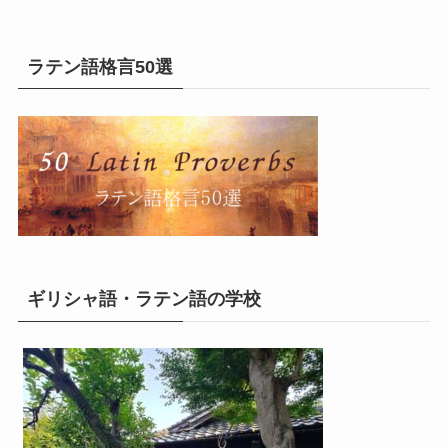
ラテン語格言50選
ギリシャ語・ラテン語の学校