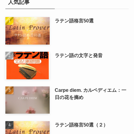
人気記事
ラテン語格言50選
ラテン語の文字と発音
Carpe diem. カルペディエム：一
日の花を摘め
ラテン語格言50選（２）