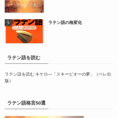
ラテン語の格変化
ラテン語を読む
ラテン語を読む キケロ―「スキーピオーの夢」
（ベレ出
版）
ラテン語格言50選